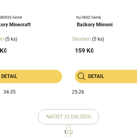
480533 černé
hu 0602 černé
ory Minecraft
Bačkory Mimoni
em
(5 ks)
Skladem
(5 ks)
 Kč
159 Kč
DETAIL
DETAIL
34-35
25-26
NAČÍST 22 DALŠÍCH
S
1
2
t
O