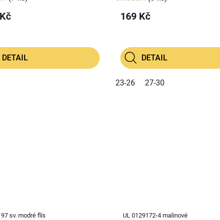
 Kč
169 Kč
DETAIL
DETAIL
23-26
27-30
97 sv. modré flís
UL 0129172-4 malinové