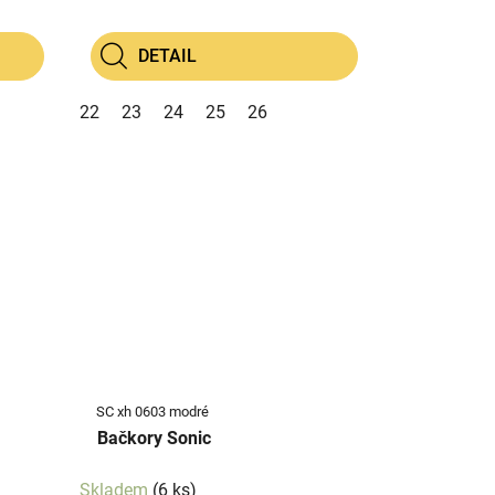
DETAIL
22
23
24
25
26
SC xh 0603 modré
Bačkory Sonic
Skladem
(6 ks)