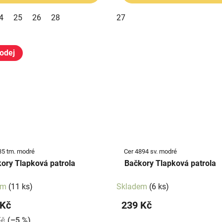
4
25
26
28
27
odej
35 tm. modré
Cer 4894 sv. modré
ory Tlapková patrola
Bačkory Tlapková patrola
em
(11 ks)
Skladem
(6 ks)
 Kč
239 Kč
Kč
(–5 %)