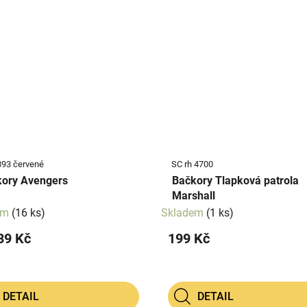
893 červené
SC rh 4700
ory Avengers
Bačkory Tlapková patrola
Marshall
em
(16 ks)
Skladem
(1 ks)
39 Kč
199 Kč
DETAIL
DETAIL