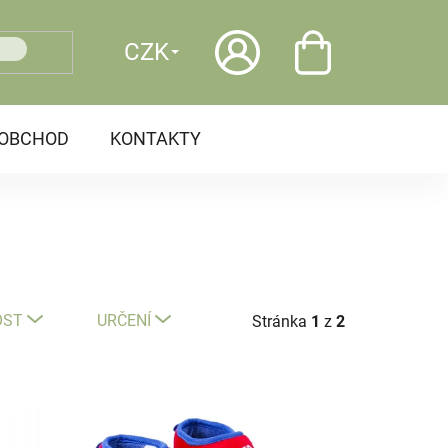
CZK
OOBCHOD
KONTAKTY
OST
URČENÍ
Stránka
1
z
2