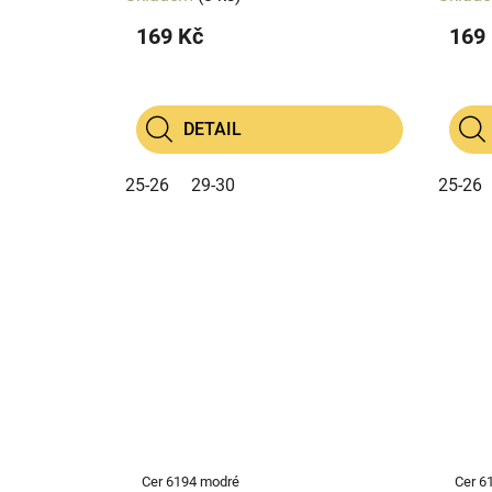
169 Kč
169
DETAIL
25-26
29-30
25-26
Cer 6194 modré
Cer 61