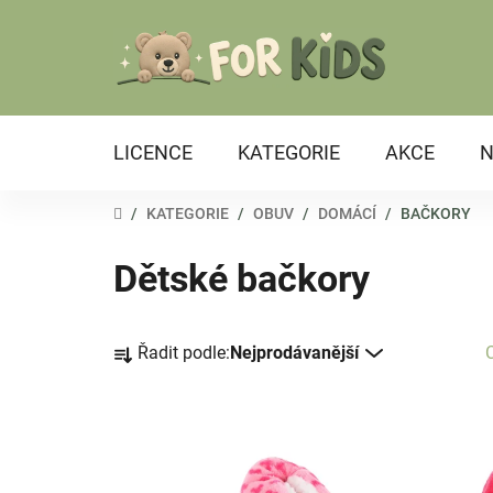
Přejít
na
obsah
LICENCE
KATEGORIE
AKCE
N
DOMŮ
/
KATEGORIE
/
OBUV
/
DOMÁCÍ
/
BAČKORY
Dětské bačkory
Ř
Řadit podle:
Nejprodávanější
a
z
e
V
n
ý
í