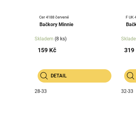
Cer 4188 červené
F UK 
Bačkory Minnie
Bačk
Skladem
(8 ks)
Sklad
159 Kč
319
DETAIL
28-33
32-33