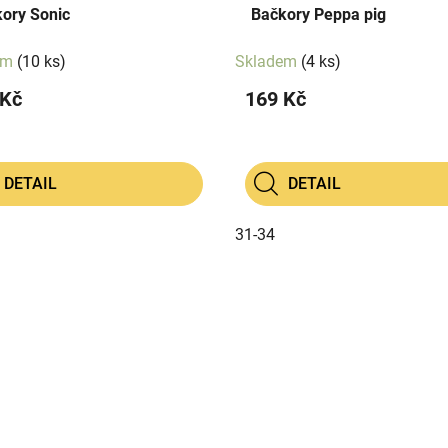
ory Sonic
Bačkory Peppa pig
em
(10 ks)
Skladem
(4 ks)
 Kč
169 Kč
DETAIL
DETAIL
31-34