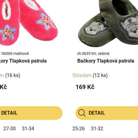
 06006 malinové
vh 0635 tm. zelené
ory Tlapková patrola
Bačkory Tlapková patrola
em
(16 ks)
Skladem
(12 ks)
 Kč
169 Kč
DETAIL
DETAIL
27-30
31-34
25-26
31-32