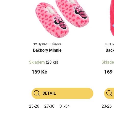
p
p
i
r
s
o
p
d
r
u
o
k
d
t
SC Hy 06135 růžové
SC HY
u
ů
Bačkory Minnie
Bačk
k
t
Skladem
(20 ks)
Sklad
ů
169 Kč
169
DETAIL
23-26
27-30
31-34
23-26