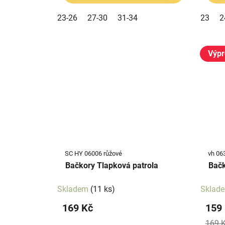
23-26
27-30
31-34
23
2
Výpr
SC HY 06006 růžové
vh 06
Bačkory Tlapková patrola
Bačk
Skladem
(11 ks)
Sklad
169 Kč
159
169 