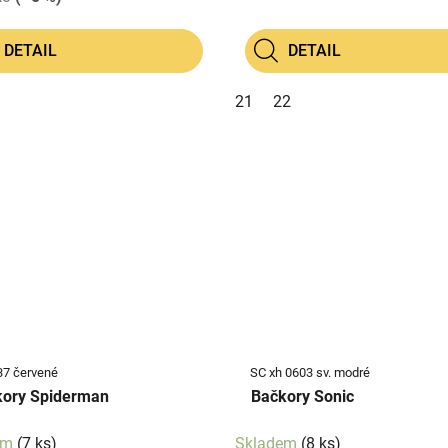
DETAIL
DETAIL
21
22
37 červené
SC xh 0603 sv. modré
ory Spiderman
Bačkory Sonic
em
(7 ks)
Skladem
(8 ks)