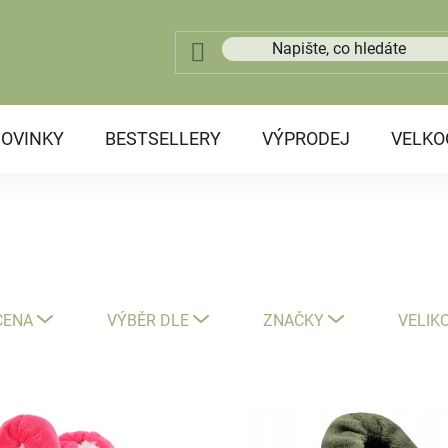
OVINKY
BESTSELLERY
VÝPRODEJ
VELK
CENA
VÝBĚR DLE
ZNAČKY
VELIK