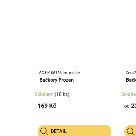
SC HY 06136 tm. modré
Cer 4
Bačkory Frozen
Bačk
Skladem
(18 ks)
Sklad
169 Kč
2
od
DETAIL