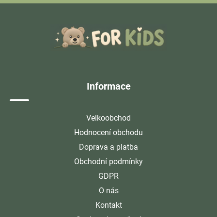
Z
á
p
a
t
í
Informace
Velkoobchod
Hodnocení obchodu
Doprava a platba
Obchodní podmínky
GDPR
O nás
Kontakt