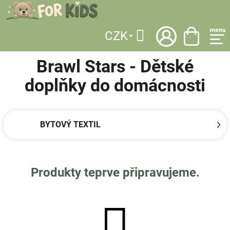
Přejít
na
obsah
CZK
DOMŮ
/
LICENCE
/
BRAWL STARS
/
DĚTSKÉ DOPLŇKY DO DOMÁCNOSTI
Hledat
Brawl Stars - Dětské
doplňky do domácnosti
BYTOVÝ TEXTIL
Produkty teprve připravujeme.