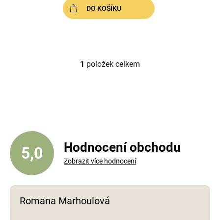
DO KOŠÍKU
1
položek celkem
O
v
l
á
d
a
c
í
Hodnocení obchodu
5,0
p
Zobrazit více hodnocení
r
v
k
y
Romana Marhoulová
v
ý