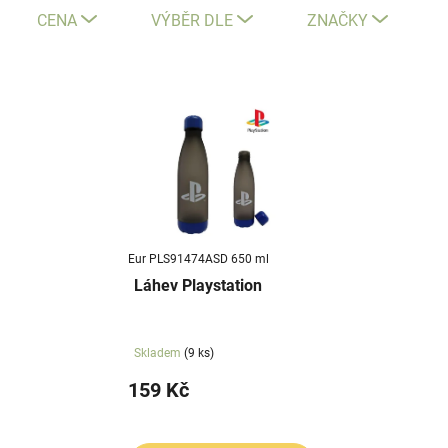
e
CENA
VÝBĚR DLE
ZNAČKY
n
í
V
p
ý
r
p
o
i
d
s
u
p
k
r
t
Eur PLS91474ASD 650 ml
o
ů
Láhev Playstation
d
u
k
Skladem
(9 ks)
t
159 Kč
ů