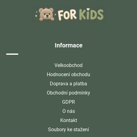
á
p
a
t
í
Informace
Velkoobchod
Hodnocení obchodu
Doprava a platba
Obchodní podmínky
GDPR
O nás
Kontakt
Soubory ke stažení