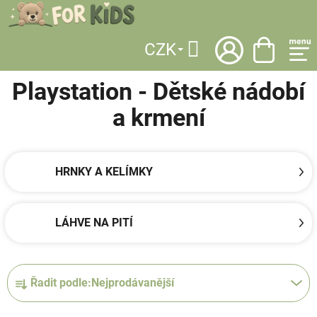
Přejít
na
obsah
CZK
DOMŮ
/
LICENCE
/
PLAYSTATION
/
DĚTSKÉ NÁDOBÍ A KRMENÍ
Hledat
Playstation - Dětské nádobí
a krmení
HRNKY A KELÍMKY
LÁHVE NA PITÍ
Ř
Řadit podle:
Nejprodávanější
a
z