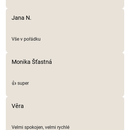
p
i
Jana N.
s
u
Vše v pořádku
Monika Šťastná
👍 super
Věra
Velmi spokojen, velmi rychlé