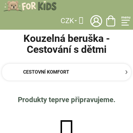
Přejít
na
obsah
CZK
DOMŮ
/
LICENCE
/
KOUZELNÁ BERUŠKA
/
CESTOVÁNÍ S DĚTMI
Hledat
Kouzelná beruška -
Cestování s dětmi
CESTOVNÍ KOMFORT
Produkty teprve připravujeme.