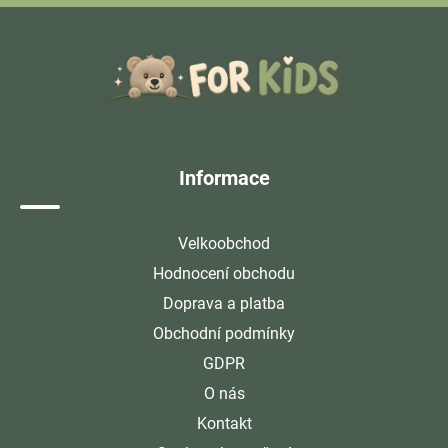
Z
á
p
a
t
í
Informace
Velkoobchod
Hodnocení obchodu
Doprava a platba
Obchodní podmínky
GDPR
O nás
Kontakt