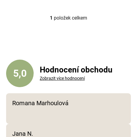
1
položek celkem
O
v
l
á
d
a
c
í
Hodnocení obchodu
5,0
p
Zobrazit více hodnocení
r
v
k
y
Romana Marhoulová
v
ý
p
i
Jana N.
s