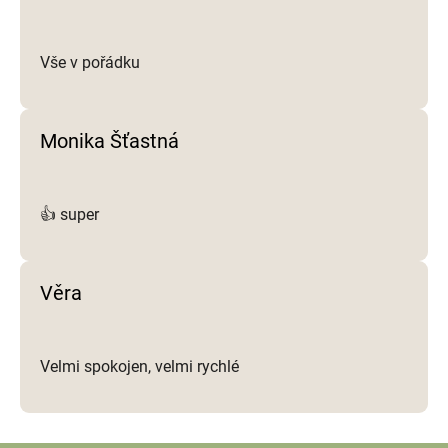
u
Vše v pořádku
Monika Šťastná
👍 super
Věra
Velmi spokojen, velmi rychlé