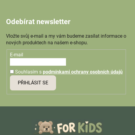
Odebírat newsletter
Vložte svůj e-mail a my vám budeme zasílat informace o
nových produktech na našem e-shopu.
E-mail
Souhlasím s
podmínkami ochrany osobních údajů
PŘIHLÁSIT SE
Z
á
p
a