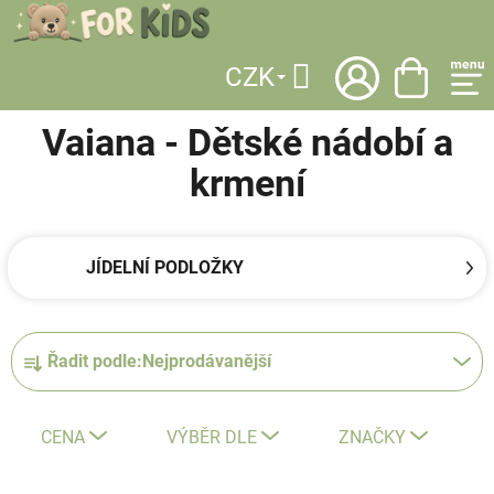
Přejít
na
obsah
CZK
DOMŮ
/
LICENCE
/
VAIANA
/
DĚTSKÉ NÁDOBÍ A KRMENÍ
Hledat
Vaiana - Dětské nádobí a
krmení
JÍDELNÍ PODLOŽKY
Ř
Řadit podle:
Nejprodávanější
a
z
e
CENA
VÝBĚR DLE
ZNAČKY
n
í