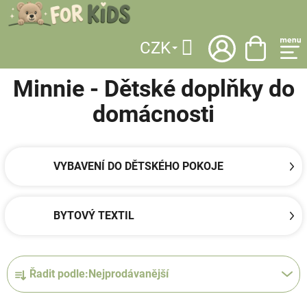
Přejít
na
obsah
CZK
DOMŮ
/
LICENCE
/
MINNIE
/
DĚTSKÉ DOPLŇKY DO DOMÁCNOSTI
Hledat
Minnie - Dětské doplňky do
domácnosti
VYBAVENÍ DO DĚTSKÉHO POKOJE
BYTOVÝ TEXTIL
Ř
Řadit podle:
Nejprodávanější
a
z