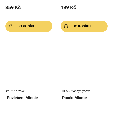
359 Kč
199 Kč
DO KOŠÍKU
DO KOŠÍKU
AY 027 růžové
Eur MN-24p tyrkysové
Povlečení Minnie
Pončo Minnie