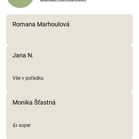
r
v
k
y
Romana Marhoulová
v
ý
p
i
Jana N.
s
u
Vše v pořádku
Monika Šťastná
👍 super