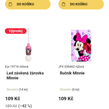
DO KOŠÍKU
DO KOŠÍKU
Výprodej
Eur 19716 růžová
JFK 036662 růžový
Led závěsná žárovka
Ručník Minnie
Minnie
Skladem
(14 ks)
Skladem
(6 ks)
109 Kč
109 Kč
189 Kč
(–42 %)