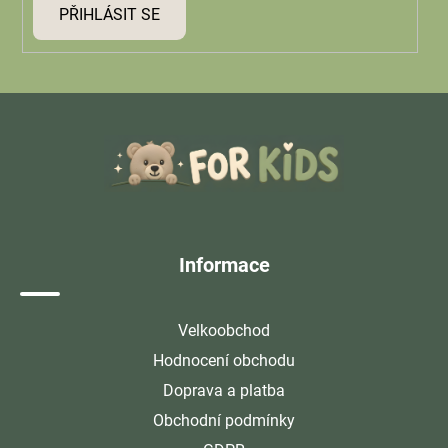
PŘIHLÁSIT SE
Z
á
p
a
t
í
Informace
Velkoobchod
Hodnocení obchodu
Doprava a platba
Obchodní podmínky