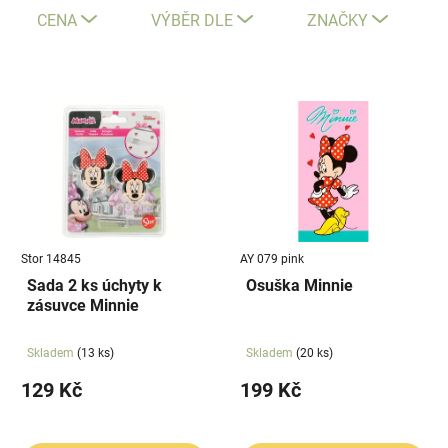
e
CENA
VÝBĚR DLE
ZNAČKY
n
í
V
p
ý
r
p
o
i
d
s
u
p
k
r
t
Stor 14845
AY 079 pink
o
ů
Sada 2 ks úchyty k
Osuška Minnie
d
zásuvce Minnie
u
k
Skladem
(13 ks)
Skladem
(20 ks)
t
129 Kč
199 Kč
ů