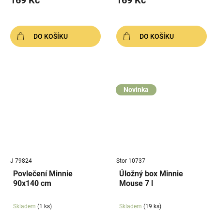
169 Kč
169 Kč
DO KOŠÍKU
DO KOŠÍKU
Novinka
J 79824
Stor 10737
Povlečení Minnie
Úložný box Minnie
90x140 cm
Mouse 7 l
Skladem
(1 ks)
Skladem
(19 ks)