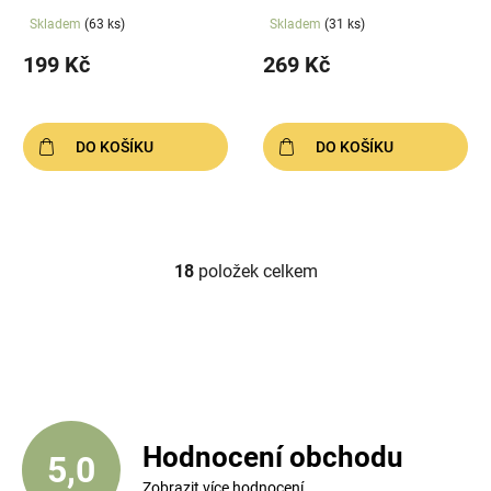
Skladem
(63 ks)
Skladem
(31 ks)
199 Kč
269 Kč
DO KOŠÍKU
DO KOŠÍKU
18
položek celkem
O
v
l
á
d
a
c
í
Hodnocení obchodu
5,0
p
Zobrazit více hodnocení