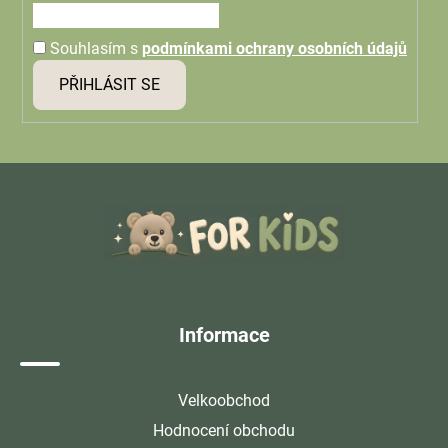
Souhlasím s
podmínkami ochrany osobních údajů
PŘIHLÁSIT SE
Z
á
p
a
t
í
Informace
Velkoobchod
Hodnocení obchodu