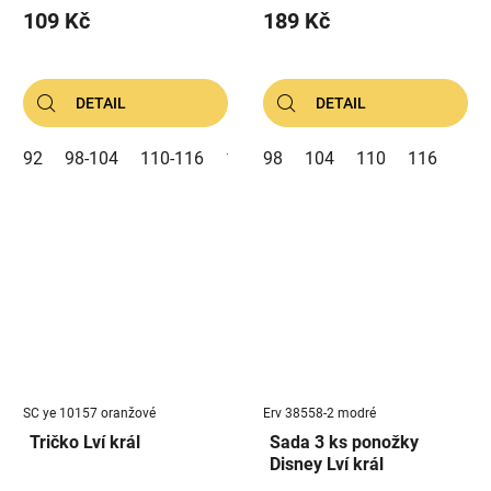
109 Kč
189 Kč
DETAIL
DETAIL
92
98-104
110-116
122-128
98
104
110
116
SC ye 10157 oranžové
Erv 38558-2 modré
Tričko Lví král
Sada 3 ks ponožky
Disney Lví král