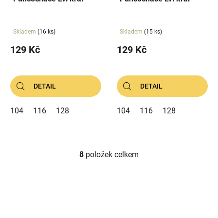
Skladem
(16 ks)
Skladem
(15 ks)
129 Kč
129 Kč
DETAIL
DETAIL
104
116
128
104
116
128
8
položek celkem
O
v
l
á
d
a