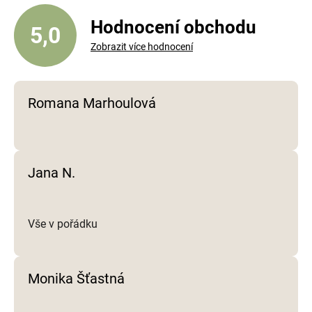
c
í
Hodnocení obchodu
5,0
p
Zobrazit více hodnocení
r
v
k
y
Romana Marhoulová
v
ý
p
i
Jana N.
s
u
Vše v pořádku
Monika Šťastná