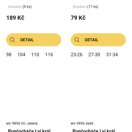
Skladem
(9 ks)
Skladem
(17 ks)
189 Kč
79 Kč
DETAIL
DETAIL
98
104
110
116
23-26
27-30
31-34
em 9896 tm. zelené
em 9896 šedé
Punčocháče Lví král
Punčocháče Lví král