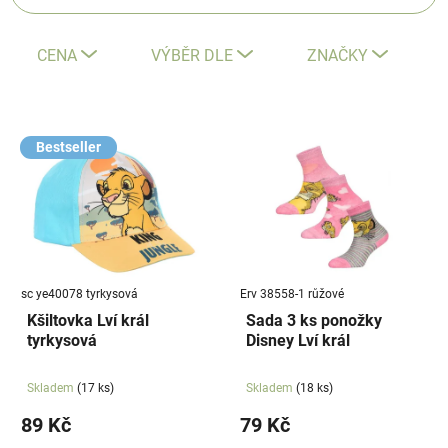
z
e
CENA
VÝBĚR DLE
ZNAČKY
n
í
V
p
ý
Bestseller
r
p
o
i
d
s
u
p
k
r
t
sc ye40078 tyrkysová
Erv 38558-1 růžové
o
ů
Kšiltovka Lví král
Sada 3 ks ponožky
d
tyrkysová
Disney Lví král
u
k
Skladem
(17 ks)
Skladem
(18 ks)
t
89 Kč
79 Kč
ů