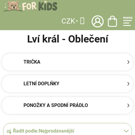
Přejít
na
obsah
CZK
DOMŮ
/
LICENCE
/
LVÍ KRÁL
/
OBLEČENÍ
Hledat
Lví král - Oblečení
TRIČKA
LETNÍ DOPLŇKY
PONOŽKY A SPODNÍ PRÁDLO
Ř
Řadit podle:
Nejprodávanější
a