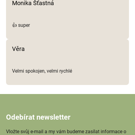
Monika Šťastná
👍 super
Věra
Velmi spokojen, velmi rychlé
Odebírat newsletter
Vložte svůj e-mail a my vám budeme zasílat informace o