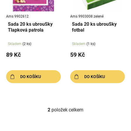
p
k
r
t
Ams 9902612
Ams 9903008 zelené
o
ů
Sada 20 ks ubrouSky
Sada 20 ks ubrouSky
d
Tlapková patrola
fotbal
u
k
Skladem
(2 ks)
Skladem
(1 ks)
t
89 Kč
59 Kč
ů
DO KOŠÍKU
DO KOŠÍKU
2
položek celkem
O
v
l