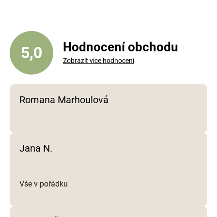
á
d
a
c
í
Hodnocení obchodu
5,0
p
Zobrazit více hodnocení
r
v
k
y
Romana Marhoulová
v
ý
p
i
Jana N.
s
u
Vše v pořádku