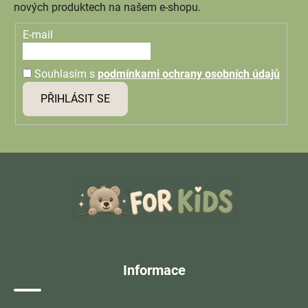
nových produktech na našem e-shopu.
E-mail
Souhlasím s
podmínkami ochrany osobních údajů
PŘIHLÁSIT SE
Z
á
p
a
t
í
Informace