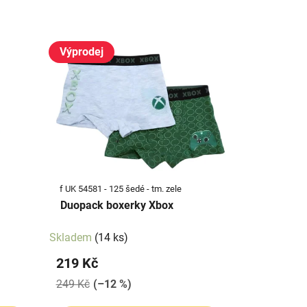
Výprodej
f UK 54581 - 125 šedé - tm. zele
Duopack boxerky Xbox
Skladem
(14 ks)
219 Kč
249 Kč
(–12 %)