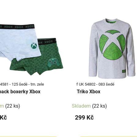
4581 - 125 šedé - tm. zele
f UK 54802 - 083 šedé
ack boxerky Xbox
Triko Xbox
em
(22 ks)
Skladem
(22 ks)
 Kč
299 Kč