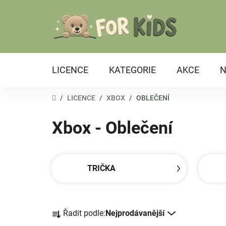
Přejít
na
obsah
LICENCE
KATEGORIE
AKCE
N
DOMŮ
/
LICENCE
/
XBOX
/
OBLEČENÍ
Xbox - Oblečení
TRIČKA
Ř
Řadit podle:
Nejprodávanější
a