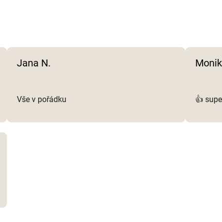
r
v
k
y
v
Jana N.
Monik
ý
p
i
s
Vše v pořádku
👍 supe
u