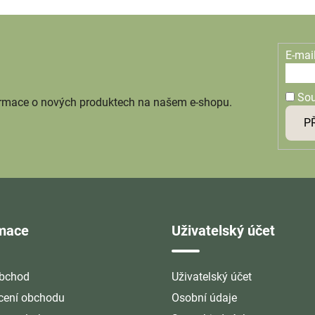
E-mai
So
ormace o nových produktech na našem e-shopu.
P
rmace
Uživatelský účet
bchod
Uživatelský účet
ení obchodu
Osobní údaje