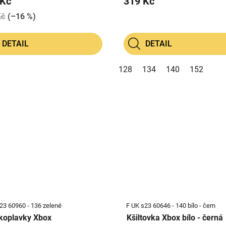
 Kč
319 Kč
Kč
(–16 %)
DETAIL
DETAIL
128
134
140
152
23 60960 - 136 zelené
F UK s23 60646 - 140 bílo - čern
koplavky Xbox
Kšiltovka Xbox bílo - černá