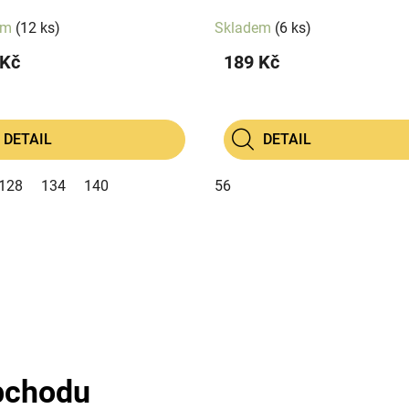
em
(12 ks)
Skladem
(6 ks)
 Kč
189 Kč
DETAIL
DETAIL
128
134
140
56
O
v
l
á
d
a
c
bchodu
í
p