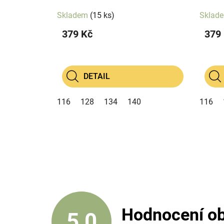
Skladem
(15 ks)
Sklad
379 Kč
379
DETAIL
116
128
134
140
116
Hodnocení o
5,0