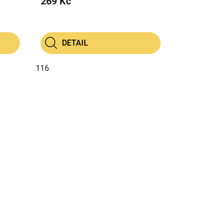
269 Kč
DETAIL
116