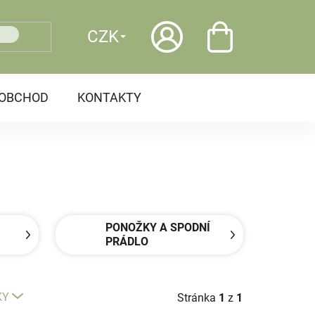
CZK
OOBCHOD
KONTAKTY
PONOŽKY A SPODNÍ
PRÁDLO
KY
Stránka
1
z
1