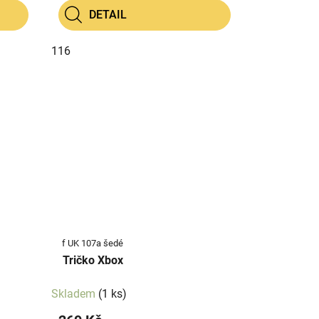
DETAIL
116
f UK 107a šedé
Tričko Xbox
Skladem
(1 ks)