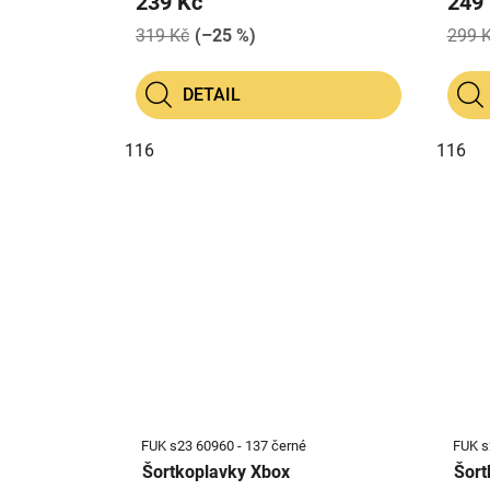
239 Kč
249
319 Kč
(–25 %)
299 
DETAIL
116
116
FUK s23 60960 - 137 černé
FUK s
Šortkoplavky Xbox
Šort