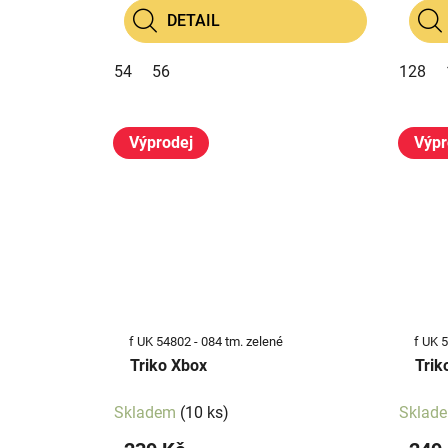
DETAIL
54
56
128
Výprodej
Výpr
f UK 54802 - 084 tm. zelené
f UK 
Triko Xbox
Trik
Skladem
(10 ks)
Sklad