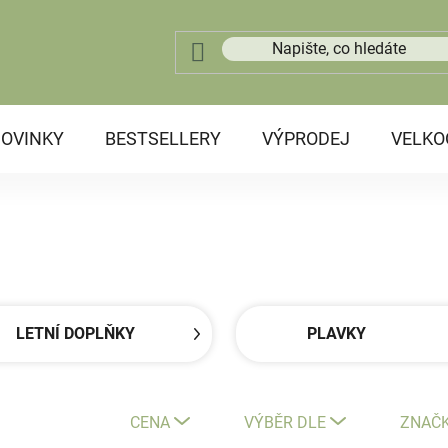
OVINKY
BESTSELLERY
VÝPRODEJ
VELK
LETNÍ DOPLŇKY
PLAVKY
CENA
VÝBĚR DLE
ZNAČ