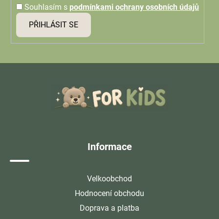
Souhlasím s
podmínkami ochrany osobních údajů
PŘIHLÁSIT SE
Z
á
p
a
t
í
Informace
Velkoobchod
Hodnocení obchodu
Doprava a platba