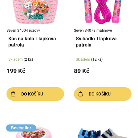
i
d
s
u
p
k
r
t
Seven 34004 růžový
Seven 34078 malinové
o
ů
Koš na kolo Tlapková
Švihadlo Tlapková
d
patrola
patrola
u
k
Skladem
(2 ks)
Skladem
(12 ks)
t
199 Kč
89 Kč
ů
DO KOŠÍKU
DO KOŠÍKU
Bestseller