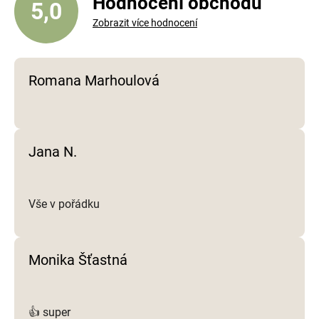
Hodnocení obchodu
5,0
k
y
Zobrazit více hodnocení
v
ý
p
Romana Marhoulová
i
s
u
Jana N.
Vše v pořádku
Monika Šťastná
👍 super