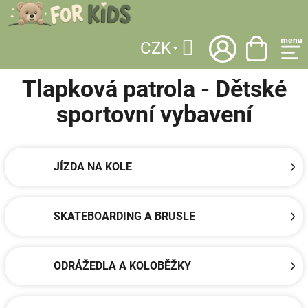
Přejít
na
obsah
CZK
DOMŮ
/
LICENCE
/
TLAPKOVÁ PATROLA
/
DĚTSKÉ SPORTOVNÍ VYBAVENÍ
Hledat
Tlapková patrola - Dětské
sportovní vybavení
JÍZDA NA KOLE
SKATEBOARDING A BRUSLE
ODRÁŽEDLA A KOLOBĚŽKY