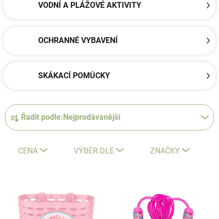
VODNÍ A PLÁŽOVÉ AKTIVITY
OCHRANNÉ VYBAVENÍ
SKÁKACÍ POMŮCKY
Ř
Řadit podle:
Nejprodávanější
a
z
e
CENA
VÝBĚR DLE
ZNAČKY
n
í
V
p
ý
r
p
o