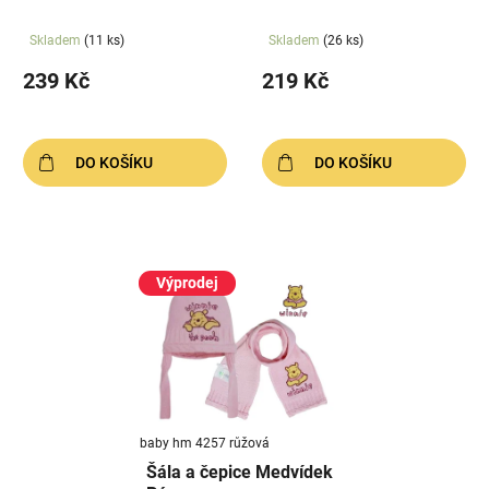
u
k
Skladem
(11 ks)
Skladem
(26 ks)
t
239 Kč
219 Kč
ů
DO KOŠÍKU
DO KOŠÍKU
Výprodej
baby hm 4257 růžová
Šála a čepice Medvídek