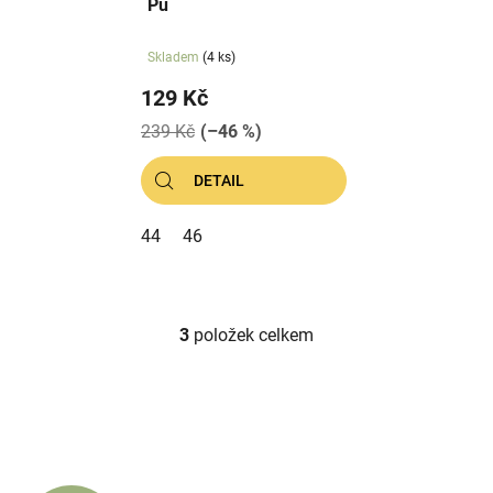
Pú
Skladem
(4 ks)
129 Kč
239 Kč
(–46 %)
DETAIL
44
46
3
položek celkem
O
v
l
á
d
a
c