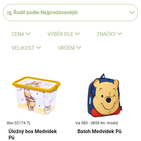
Ř
Řadit podle:
Nejprodávanější
a
z
e
CENA
VÝBĚR DLE
ZNAČKY
n
í
VELIKOST
URČENÍ
p
r
V
o
ý
d
p
u
i
k
s
t
p
ů
r
Stor 02174 7L
Va 085 - 3859 tm. modrý
o
Úložný box Medvídek
Batoh Medvídek Pů
d
Pů