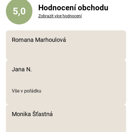
í
Hodnocení obchodu
5,0
p
Zobrazit více hodnocení
r
v
k
y
Romana Marhoulová
v
ý
p
i
Jana N.
s
u
Vše v pořádku
Monika Šťastná