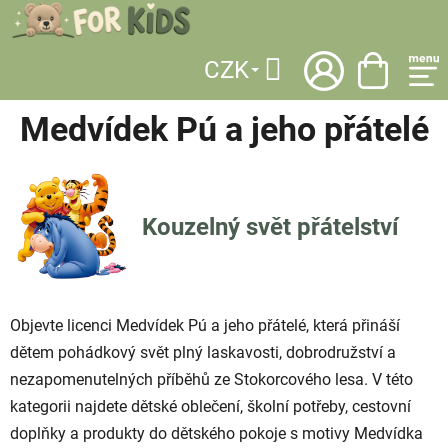
Přejít
na
obsah
CZK
DOMŮ
/
LICENCE
/
MEDVÍDEK PÚ A JEHO PŘÁTELÉ
Hledat
Medvídek Pú a jeho přátelé
Kouzelný svět přátelství
Objevte licenci Medvídek Pú a jeho přátelé, která přináší
dětem pohádkový svět plný laskavosti, dobrodružství a
nezapomenutelných příběhů ze Stokorcového lesa. V této
kategorii najdete dětské oblečení, školní potřeby, cestovní
doplňky a produkty do dětského pokoje s motivy Medvídka