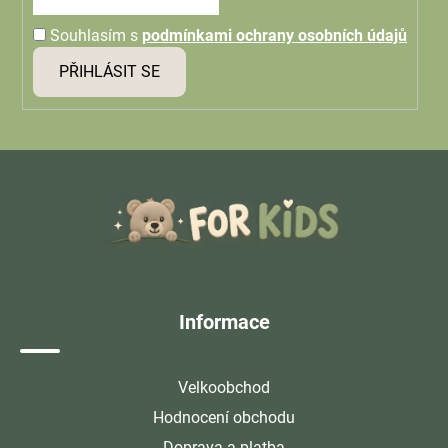
Souhlasím s
podmínkami ochrany osobních údajů
PŘIHLÁSIT SE
Z
á
p
a
t
í
Informace
Velkoobchod
Hodnocení obchodu
Doprava a platba