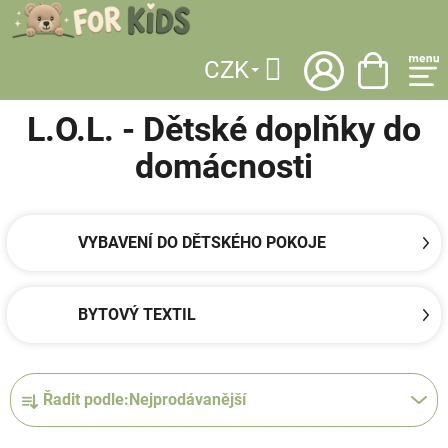
Přejít
na
obsah
CZK
DOMŮ
/
LICENCE
/
L.O.L.
/
DĚTSKÉ DOPLŇKY DO DOMÁCNOSTI
Hledat
L.O.L. - Dětské doplňky do
domácnosti
VYBAVENÍ DO DĚTSKÉHO POKOJE
BYTOVÝ TEXTIL
Ř
Řadit podle:
Nejprodávanější
a
z