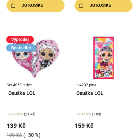
DO KOŠÍKU
DO KOŠÍKU
Výprodej
Bestseller
Cer 4063 srdce
ue 4232 pink
Osuška LOL
Osuška LOL
Skladem
(21 ks)
Skladem
(1 ks)
139 Kč
159 Kč
199 Kč
(–30 %)