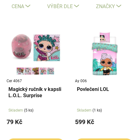
e
CENA
VÝBĚR DLE
ZNAČKY
n
í
V
p
ý
r
p
o
i
d
s
u
p
k
r
t
Cer 4067
Ay 006
o
ů
Magický ručník v kapsli
Povlečení LOL
d
L.O.L. Surprise
u
k
Skladem
(5 ks)
Skladem
(1 ks)
t
79 Kč
599 Kč
ů