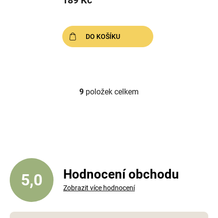
189 Kč
DO KOŠÍKU
9
položek celkem
O
v
l
á
d
a
c
í
Hodnocení obchodu
5,0
p
Zobrazit více hodnocení
r
v
k