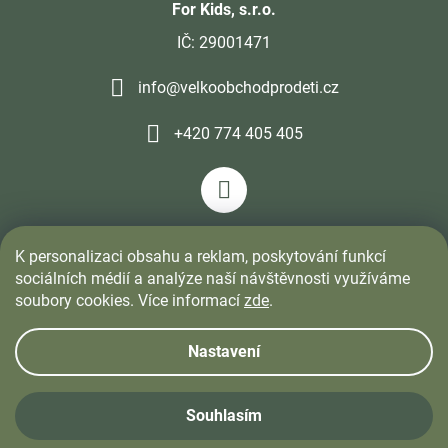
For Kids, s.r.o.
IČ: 29001471
info@velkoobchodprodeti.cz
+420 774 405 405
K personalizaci obsahu a reklam, poskytování funkcí
sociálních médií a analýze naší návštěvnosti využíváme
soubory cookies. Více informací
zde
.
Nastavení
Vytvořil Shoptet
&
PekneWeby
Souhlasím
Copyright 2026
FOR KIDS
. Všechna práva vyhrazena.
Upravit
nastavení cookies