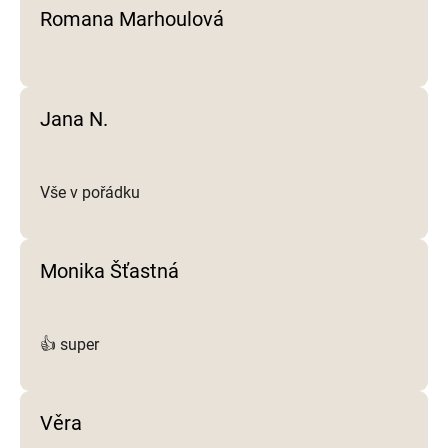
y
Romana Marhoulová
v
ý
p
i
Jana N.
s
u
Vše v pořádku
Monika Šťastná
👍 super
Věra