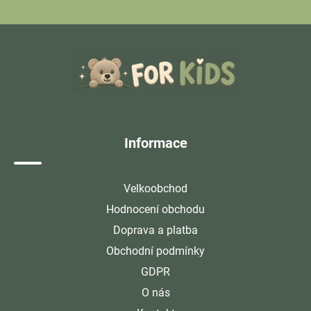
Z
á
p
a
t
í
Informace
Velkoobchod
Hodnocení obchodu
Doprava a platba
Obchodní podmínky
GDPR
O nás