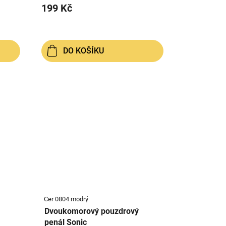
199 Kč
DO KOŠÍKU
Cer 0804 modrý
Dvoukomorový pouzdrový
penál Sonic