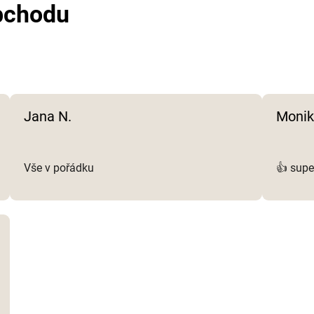
bchodu
í
p
r
v
k
y
v
Jana N.
Monik
ý
p
i
s
Vše v pořádku
👍 supe
u