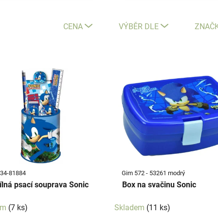
CENA
VÝBĚR DLE
ZNAČ
34-81884
Gim 572 - 53261 modrý
dílná psací souprava Sonic
Box na svačinu Sonic
em
(7 ks)
Skladem
(11 ks)