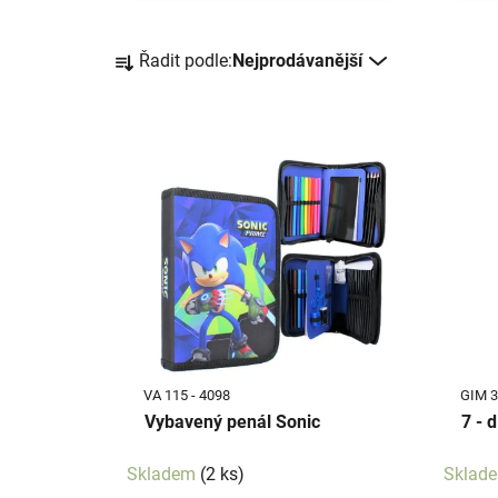
Ř
Řadit podle:
Nejprodávanější
a
z
e
V
n
ý
í
p
p
i
r
s
o
p
d
r
u
o
k
d
t
VA 115 - 4098
GIM 3
u
ů
Vybavený penál Sonic
7 - 
k
t
Skladem
(2 ks)
Sklad
ů