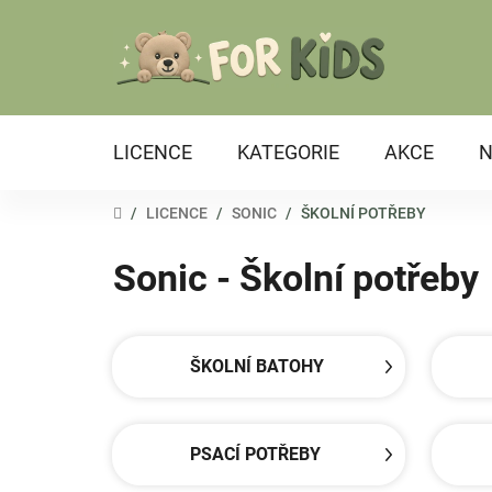
Přejít
na
obsah
LICENCE
KATEGORIE
AKCE
N
DOMŮ
/
LICENCE
/
SONIC
/
ŠKOLNÍ POTŘEBY
Sonic - Školní potřeby
ŠKOLNÍ BATOHY
PSACÍ POTŘEBY