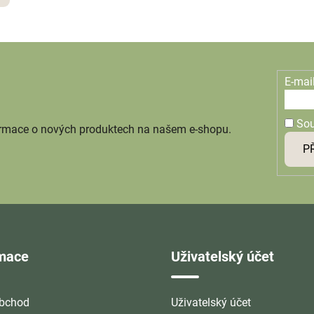
E-mai
So
ormace o nových produktech na našem e-shopu.
P
rmace
Uživatelský účet
bchod
Uživatelský účet