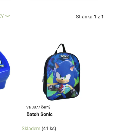
KY
Stránka
1
z
1
Va 3877 černý
Batoh Sonic
Skladem
(41 ks)