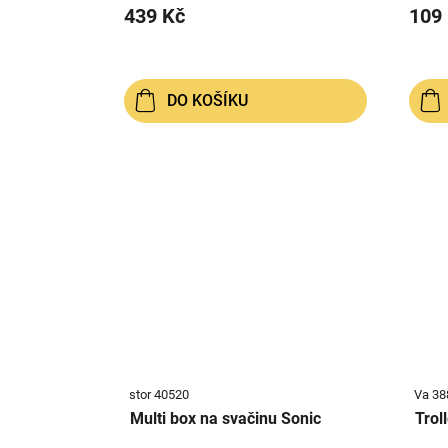
439 Kč
109
DO KOŠÍKU
stor 40520
Va 38
Multi box na svačinu Sonic
Trol