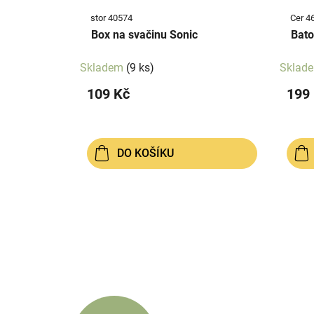
stor 40574
Cer 4
Box na svačinu Sonic
Bato
Skladem
(9 ks)
Sklad
109 Kč
199
DO KOŠÍKU