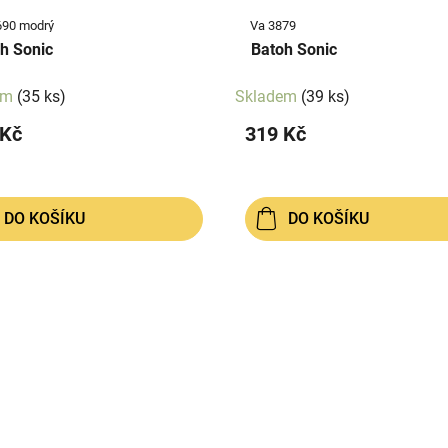
690 modrý
Va 3879
h Sonic
Batoh Sonic
em
(35 ks)
Skladem
(39 ks)
 Kč
319 Kč
DO KOŠÍKU
DO KOŠÍKU
O
v
l
á
d
a
c