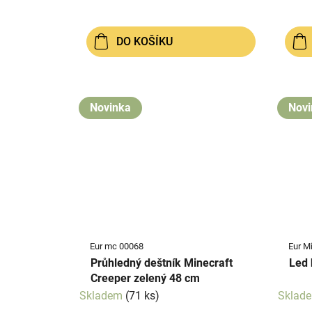
DO KOŠÍKU
Novinka
Novi
Eur mc 00068
Eur M
Průhledný deštník Minecraft
Led 
Creeper zelený 48 cm
Skladem
(71 ks)
Sklad