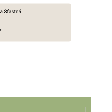
a Šťastná
r
l