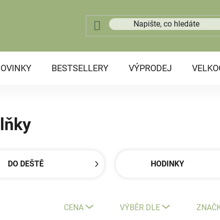
OVINKY
BESTSELLERY
VÝPRODEJ
VELK
plňky
DO DEŠTĚ
HODINKY
CENA
VÝBĚR DLE
ZNAČ