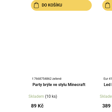
DO KOŠÍKU
t 7668754862 zelené
Eur 4
Party brýle ve stylu Minecraft
Led 
Skladem
(10 ks)
Sklad
89 Kč
389