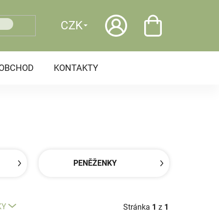
CZK
OOBCHOD
KONTAKTY
PENĚŽENKY
KY
Stránka
1
z
1