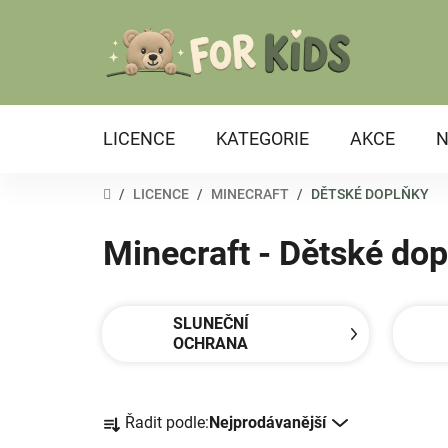
Přejít
na
obsah
LICENCE
KATEGORIE
AKCE
N
DOMŮ
/
LICENCE
/
MINECRAFT
/
DĚTSKÉ DOPLŇKY
Minecraft - Dětské do
SLUNEČNÍ
OCHRANA
Ř
Řadit podle:
Nejprodávanější
a