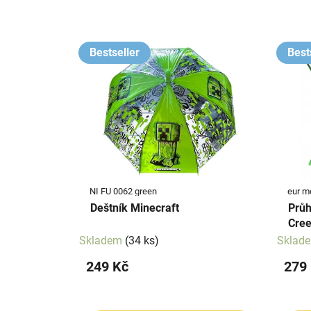
z
e
V
n
ý
Bestseller
Best
í
p
p
i
r
s
o
p
d
r
u
o
k
d
t
NI FU 0062 green
eur m
u
ů
Deštník Minecraft
Průh
k
Cree
t
Skladem
(34 ks)
Sklad
ů
249 Kč
279