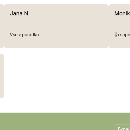
y
v
Jana N.
Monik
ý
p
i
s
Vše v pořádku
👍 supe
u
E-mai