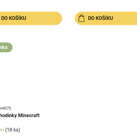
DO KOŠÍKU
DO KOŠÍKU
nka
in4272
hodinky Minecraft
em
(18 ks)