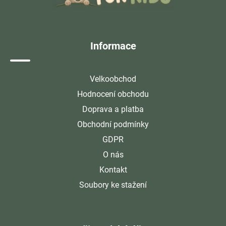
a
t
í
Informace
Velkoobchod
Hodnocení obchodu
Doprava a platba
Obchodní podmínky
GDPR
O nás
Kontakt
Soubory ke stažení