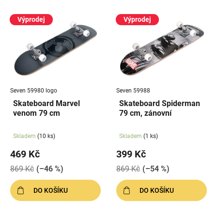
V
p
ý
Výprodej
Výprodej
r
p
o
i
d
s
u
p
k
r
t
Seven 59980 logo
Seven 59988
o
ů
Skateboard Marvel
Skateboard Spiderman
d
venom 79 cm
79 cm, zánovní
u
k
Skladem
(10 ks)
Skladem
(1 ks)
t
469 Kč
399 Kč
ů
869 Kč
(–46 %)
869 Kč
(–54 %)
DO KOŠÍKU
DO KOŠÍKU