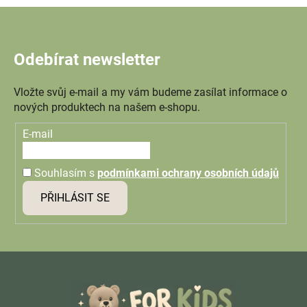
Odebírat newsletter
Vložte svůj e-mail a my vám budeme zasílat informace o
nových produktech na našem e-shopu.
E-mail
Souhlasím s
podmínkami ochrany osobních údajů
PŘIHLÁSIT SE
Z
á
p