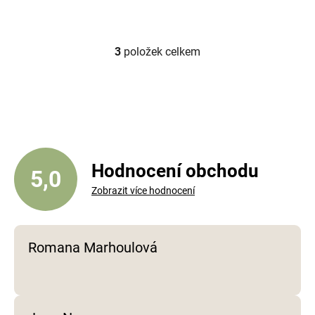
3
položek celkem
O
v
l
á
d
a
c
í
Hodnocení obchodu
5,0
p
Zobrazit více hodnocení
r
v
k
y
Romana Marhoulová
v
ý
p
i