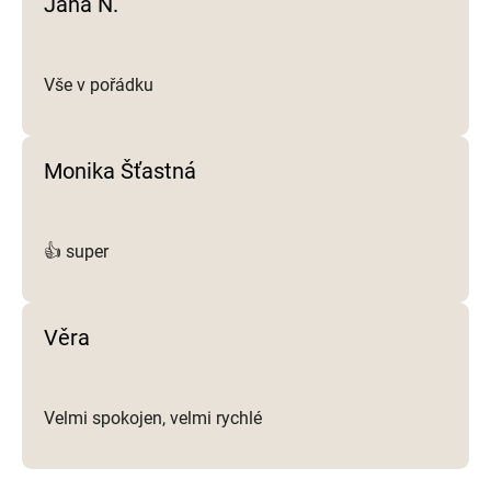
Jana N.
s
u
Vše v pořádku
Monika Šťastná
👍 super
Věra
Velmi spokojen, velmi rychlé