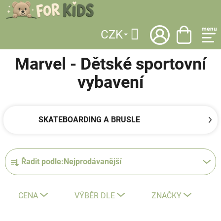
Přejít
na
obsah
CZK
DOMŮ
/
LICENCE
/
MARVEL
/
DĚTSKÉ SPORTOVNÍ VYBAVENÍ
Hledat
Marvel - Dětské sportovní
vybavení
SKATEBOARDING A BRUSLE
Ř
Řadit podle:
Nejprodávanější
a
z
e
CENA
VÝBĚR DLE
ZNAČKY
n
í