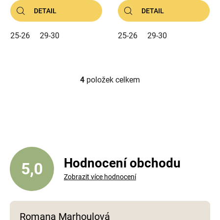
DETAIL
DETAIL
25-26
29-30
25-26
29-30
4
položek celkem
O
v
l
á
d
a
c
í
Hodnocení obchodu
5,0
p
Zobrazit více hodnocení
r
v
k
y
Romana Marhoulová