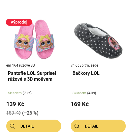
n
í
V
p
ý
Výprodej
r
p
o
i
d
s
u
p
k
r
t
em 164 růžové 3D
vh 0685 tm. šedé
o
ů
Pantofle LOL Surprise!
Bačkory LOL
d
růžové s 3D motivem
u
k
Skladem
(7 ks)
Skladem
(4 ks)
t
139 Kč
169 Kč
ů
189 Kč
(–26 %)
DETAIL
DETAIL