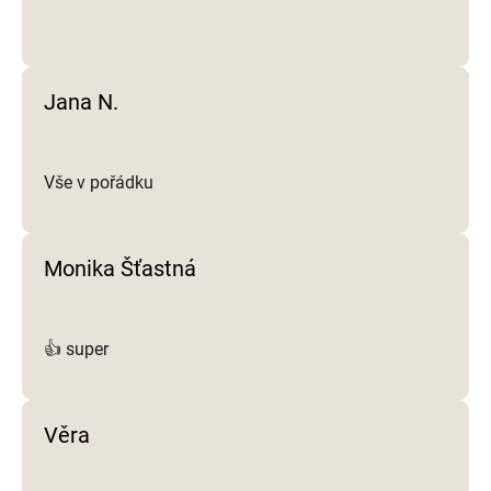
v
ý
p
i
Jana N.
s
u
Vše v pořádku
Monika Šťastná
👍 super
Věra