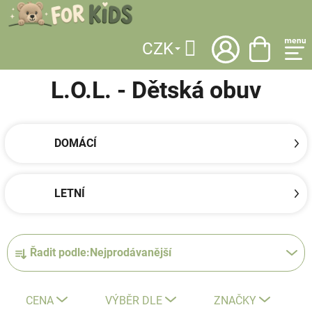
Přejít
na
obsah
CZK
DOMŮ
/
LICENCE
/
L.O.L.
/
DĚTSKÁ OBUV
Hledat
L.O.L. - Dětská obuv
DOMÁCÍ
LETNÍ
Ř
Řadit podle:
Nejprodávanější
a
z
e
CENA
VÝBĚR DLE
ZNAČKY