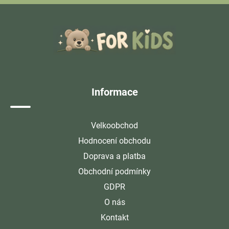
Z
á
p
a
t
í
Informace
Velkoobchod
Hodnocení obchodu
Doprava a platba
Obchodní podmínky
GDPR
O nás
Kontakt