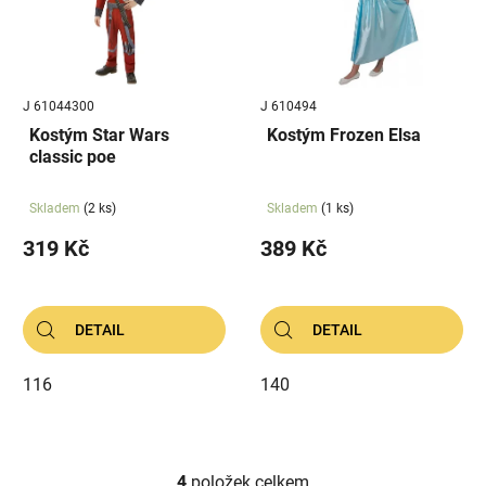
J 61044300
J 610494
Kostým Star Wars
Kostým Frozen Elsa
classic poe
Skladem
(2 ks)
Skladem
(1 ks)
319 Kč
389 Kč
DETAIL
DETAIL
116
140
4
položek celkem