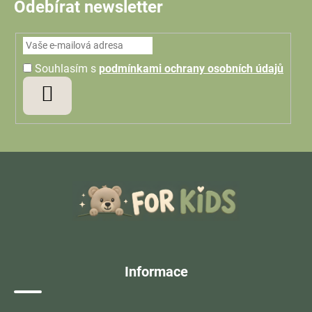
Odebírat newsletter
Souhlasím s
podmínkami ochrany osobních údajů
PŘIHLÁSIT
SE
Z
á
p
a
t
í
Informace