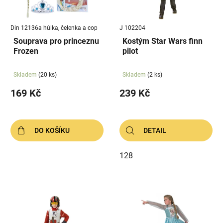
p
k
r
t
Din 12136a hůlka, čelenka a cop
J 102204
o
ů
Souprava pro princeznu
Kostým Star Wars finn
d
Frozen
pilot
u
k
Skladem
(20 ks)
Skladem
(2 ks)
t
169 Kč
239 Kč
ů
DO KOŠÍKU
DETAIL
128