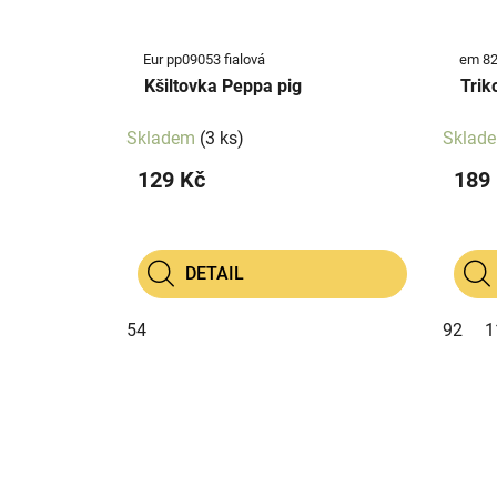
Eur pp09053 fialová
em 82
Kšiltovka Peppa pig
Trik
Skladem
(3 ks)
Sklad
129 Kč
189
DETAIL
54
92
1