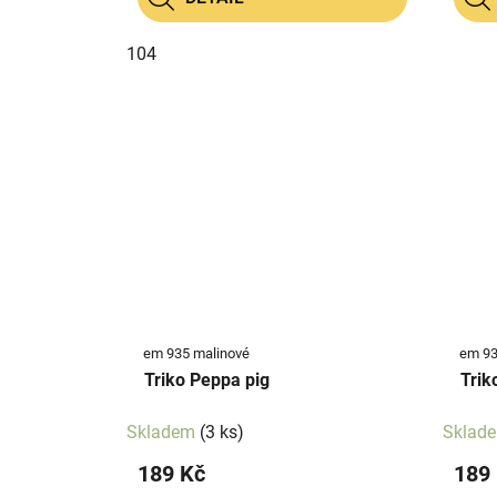
104
em 935 malinové
em 93
Triko Peppa pig
Trik
Skladem
(3 ks)
Sklad
189 Kč
189