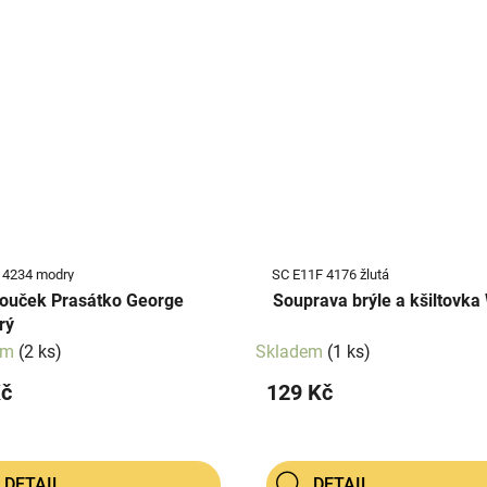
 4234 modry
SC E11F 4176 žlutá
ouček Prasátko George
Souprava brýle a kšiltovka
rý
em
(2 ks)
Skladem
(1 ks)
Kč
129 Kč
DETAIL
DETAIL