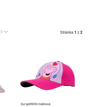
KY
Stránka
1
z
2
Eur pp09053 malinová