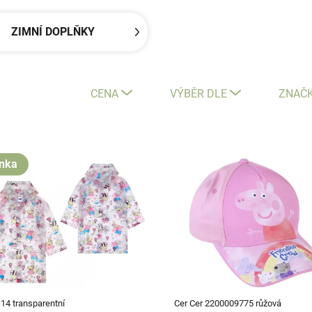
ZIMNÍ DOPLŇKY
CENA
VÝBĚR DLE
ZNAČ
nka
14 transparentní
Cer Cer 2200009775 růžová