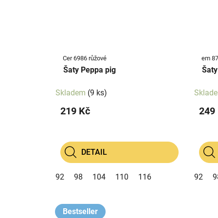
Cer 6986 růžové
em 876
Šaty Peppa pig
Šaty
Skladem
(9 ks)
Sklad
219 Kč
249
DETAIL
92
98
104
110
116
92
9
Bestseller