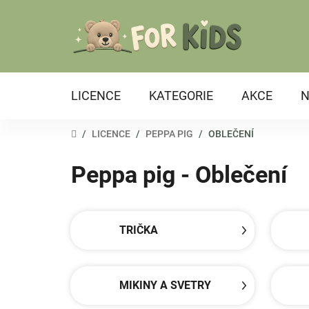
Přejít
na
obsah
LICENCE
KATEGORIE
AKCE
N
DOMŮ
/
LICENCE
/
PEPPA PIG
/
OBLEČENÍ
Peppa pig - Oblečení
TRIČKA
MIKINY A SVETRY