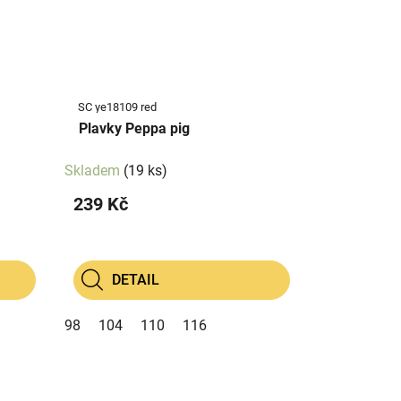
SC ye18109 red
Plavky Peppa pig
Skladem
(19 ks)
239 Kč
DETAIL
98
104
110
116