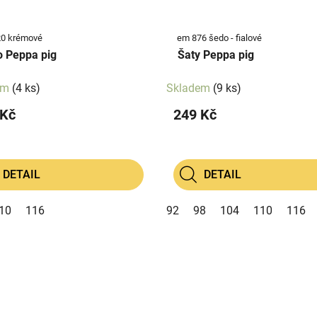
0 krémové
em 876 šedo - fialové
o Peppa pig
Šaty Peppa pig
em
(4 ks)
Skladem
(9 ks)
 Kč
249 Kč
DETAIL
DETAIL
10
116
92
98
104
110
116