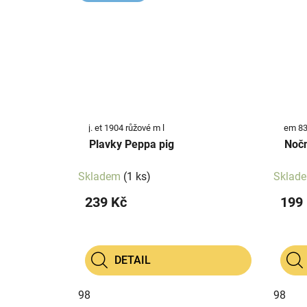
j. et 1904 růžové m l
em 83
Plavky Peppa pig
Nočn
Skladem
(1 ks)
Sklad
239 Kč
199
DETAIL
98
98