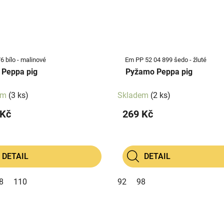
 bílo - malinové
Em PP 52 04 899 šedo - žluté
 Peppa pig
Pyžamo Peppa pig
em
(3 ks)
Skladem
(2 ks)
 Kč
269 Kč
DETAIL
DETAIL
8
110
92
98