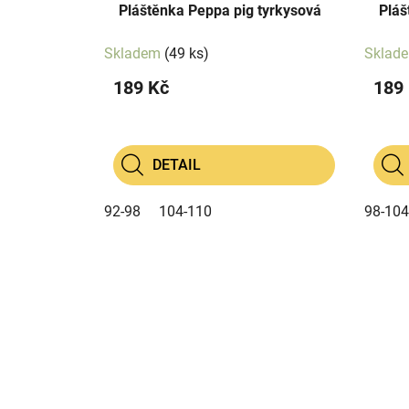
ů
Pláštěnka Peppa pig tyrkysová
Pláš
k
t
Skladem
(49 ks)
Sklad
ů
189 Kč
189
DETAIL
92-98
104-110
98-104