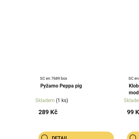
SC en 7689 box
SC en
Pyžamo Peppa pig
Klob
mod
Skladem
(1 ks)
Sklad
289 Kč
99 
DETAIL