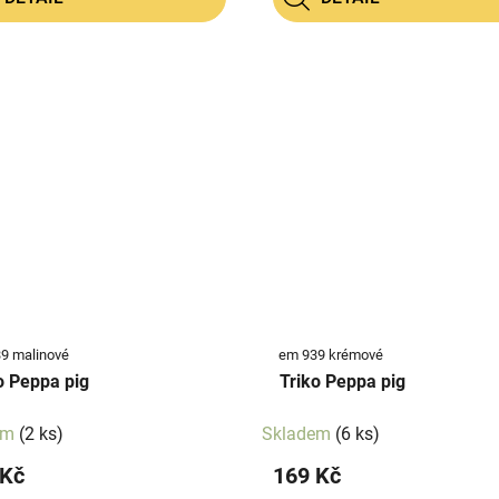
9 malinové
em 939 krémové
o Peppa pig
Triko Peppa pig
em
(2 ks)
Skladem
(6 ks)
 Kč
169 Kč