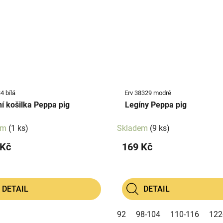
4 bílá
Erv 38329 modré
í košilka Peppa pig
Legíny Peppa pig
em
(1 ks)
Skladem
(9 ks)
 Kč
169 Kč
DETAIL
DETAIL
92
98-104
110-116
122