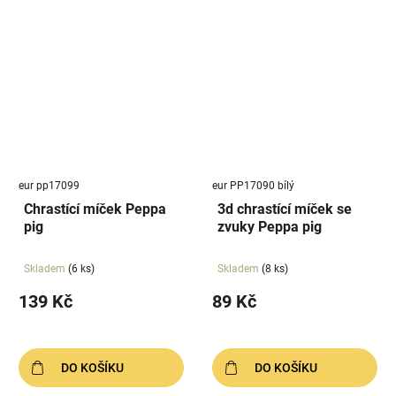
eur pp17099
eur PP17090 bílý
Chrastící míček Peppa
3d chrastící míček se
pig
zvuky Peppa pig
Skladem
(6 ks)
Skladem
(8 ks)
139 Kč
89 Kč
DO KOŠÍKU
DO KOŠÍKU