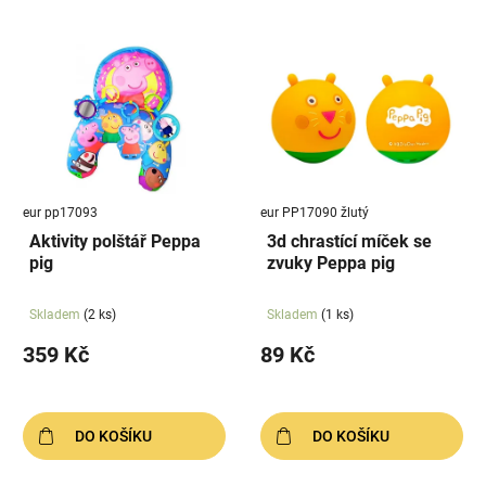
eur pp17093
eur PP17090 žlutý
Aktivity polštář Peppa
3d chrastící míček se
pig
zvuky Peppa pig
Skladem
(2 ks)
Skladem
(1 ks)
359 Kč
89 Kč
DO KOŠÍKU
DO KOŠÍKU