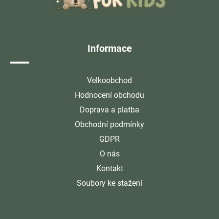
a
t
í
Informace
Velkoobchod
Hodnocení obchodu
Doprava a platba
Obchodní podmínky
GDPR
O nás
Kontakt
Soubory ke stažení