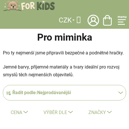
Přejít
na
obsah
CZK
DOMŮ
/
KATEGORIE
/
HRAČKY
/
PRO MIMINKA
Hledat
Pro miminka
Pro ty nejmenší jsme připravili bezpečné a podnětné hračky.
Jemné barvy, příjemné materiály a tvary ideální pro rozvoj
smyslů těch nejmenších objevitelů.
Ř
Řadit podle:
Nejprodávanější
a
z
e
CENA
VÝBĚR DLE
ZNAČKY
n
í