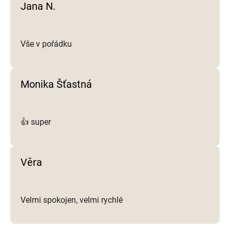
Jana N.
s
u
Vše v pořádku
Monika Šťastná
👍 super
Věra
Velmi spokojen, velmi rychlé