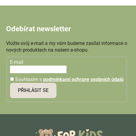
Odebírat newsletter
Vložte svůj e-mail a my vám budeme zasílat informace o
nových produktech na našem e-shopu.
E-mail
Souhlasím s
podmínkami ochrany osobních údajů
PŘIHLÁSIT SE
Z
á
p