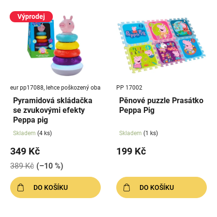
V
p
ý
Výprodej
r
p
o
i
d
s
u
p
k
r
t
eur pp17088, lehce poškozený oba
PP 17002
o
ů
Pyramidová skládačka
Pěnové puzzle Prasátko
d
se zvukovými efekty
Peppa Pig
u
Peppa pig
k
Skladem
(4 ks)
Skladem
(1 ks)
t
349 Kč
199 Kč
ů
389 Kč
(–10 %)
DO KOŠÍKU
DO KOŠÍKU