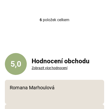
6
položek celkem
O
v
l
á
d
a
c
í
Hodnocení obchodu
5,0
p
Zobrazit více hodnocení
r
v
k
y
Romana Marhoulová
v
ý
p
i