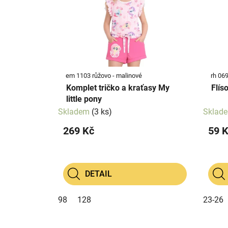
i
r
s
o
p
d
r
u
o
k
d
t
em 1103 růžovo - malinové
rh 069
u
ů
Komplet tričko a kraťasy My
Flís
k
little pony
t
Skladem
(3 ks)
Sklad
ů
269 Kč
59 
DETAIL
98
128
23-26