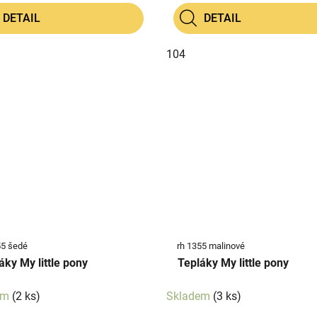
DETAIL
DETAIL
104
55 šedé
rh 1355 malinové
áky My little pony
Tepláky My little pony
em
(2 ks)
Skladem
(3 ks)