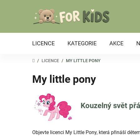
Přejít
na
obsah
LICENCE
KATEGORIE
AKCE
N
DOMŮ
/
LICENCE
/
MY LITTLE PONY
My little pony
Kouzelný svět přát
Objevte licenci My Little Pony, která přináší dět