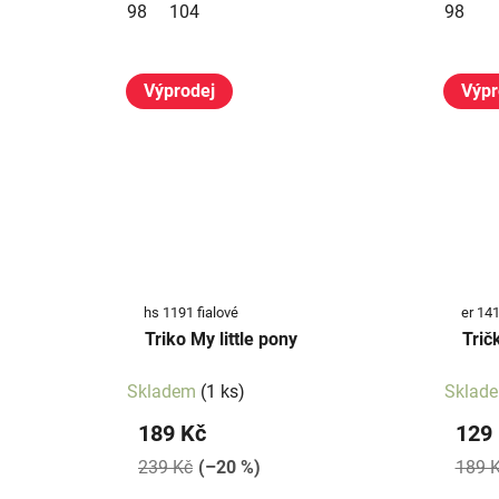
98
104
98
Výprodej
Výpr
hs 1191 fialové
er 14
Triko My little pony
Trič
Skladem
(1 ks)
Sklad
189 Kč
129
239 Kč
(–20 %)
189 