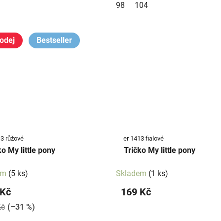
98
104
odej
Bestseller
13 růžové
er 1413 fialové
ko My little pony
Tričko My little pony
em
(5 ks)
Skladem
(1 ks)
 Kč
169 Kč
Kč
(–31 %)