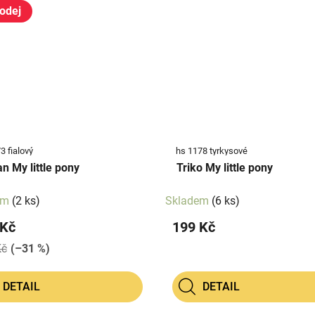
odej
3 fialový
hs 1178 tyrkysové
n My little pony
Triko My little pony
em
(2 ks)
Skladem
(6 ks)
 Kč
199 Kč
Kč
(–31 %)
DETAIL
DETAIL