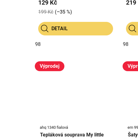
129 Kč
219
199 Kč
(–35 %)
DETAIL
98
98
Výprodej
Výpr
ahq 1340 fialová
em 99
Tepláková souprava My little
Šaty