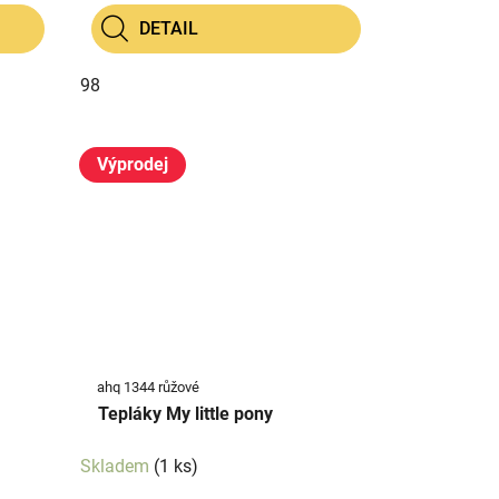
DETAIL
98
Výprodej
ahq 1344 růžové
Tepláky My little pony
Skladem
(1 ks)