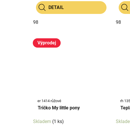
DETAIL
98
98
Výprodej
er 1414 růžové
rh 13
Tričko My little pony
Tepl
Skladem
(1 ks)
Sklad