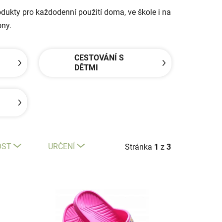
produkty pro každodenní použití doma, ve škole i na
ony.
CESTOVÁNÍ S
DĚTMI
OST
URČENÍ
Stránka
1
z
3