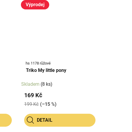
Výprodej
hs 1178 růžové
Triko My little pony
Skladem
(8 ks)
169 Kč
199 Kč
(–15 %)
DETAIL