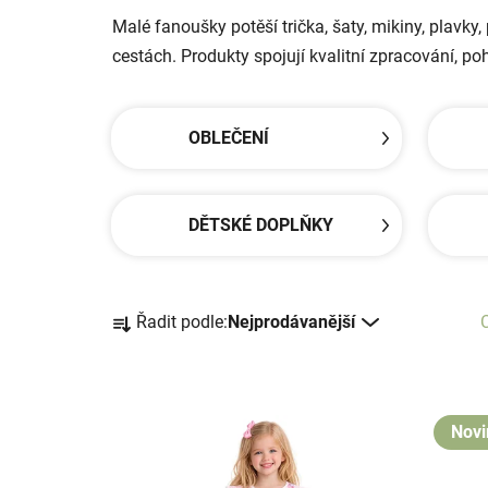
Malé fanoušky potěší trička, šaty, mikiny, plavky,
cestách. Produkty spojují kvalitní zpracování, p
OBLEČENÍ
DĚTSKÉ DOPLŇKY
Ř
Řadit podle:
Nejprodávanější
a
z
e
V
n
ý
Novi
í
p
p