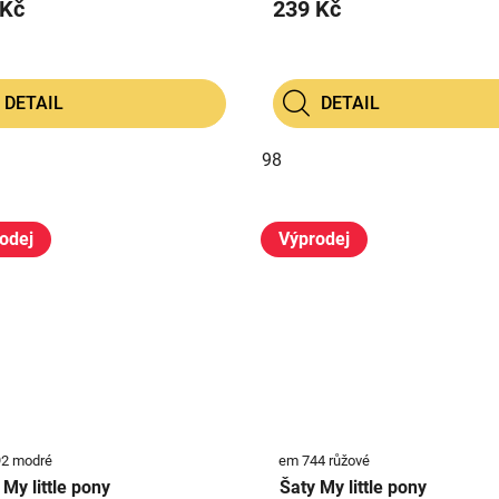
 Kč
239 Kč
DETAIL
DETAIL
98
odej
Výprodej
2 modré
em 744 růžové
 My little pony
Šaty My little pony