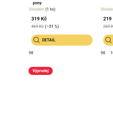
pony
Skladem
(1 ks)
Sklad
319 Kč
219
469 Kč
(–31 %)
269 
DETAIL
98
98
1
Výprodej