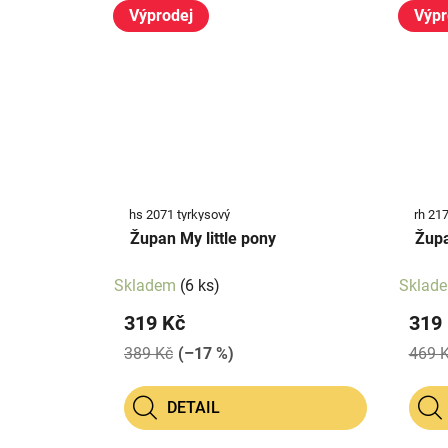
Výprodej
Výpr
hs 2071 tyrkysový
rh 217
Župan My little pony
Župa
Skladem
(6 ks)
Sklad
319 Kč
319
389 Kč
(–17 %)
469 
DETAIL