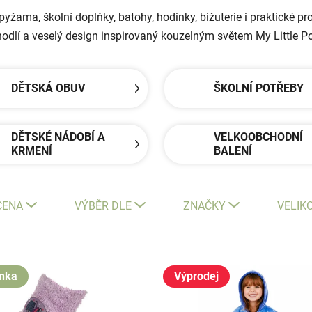
 pyžama, školní doplňky, batohy, hodinky, bižuterie i praktické 
ohodlí a veselý design inspirovaný kouzelným světem My Little P
DĚTSKÁ OBUV
ŠKOLNÍ POTŘEBY
DĚTSKÉ NÁDOBÍ A
VELKOOBCHODNÍ
KRMENÍ
BALENÍ
CENA
VÝBĚR DLE
ZNAČKY
VELIK
nka
Výprodej