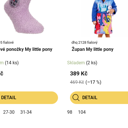
5 fialové
dhq 2128 fialový
ové ponožky My little pony
Župan My little pony
em
(14 ks)
Skladem
(2 ks)
Kč
389 Kč
469 Kč
(–17 %)
DETAIL
DETAIL
27-30
31-34
98
104