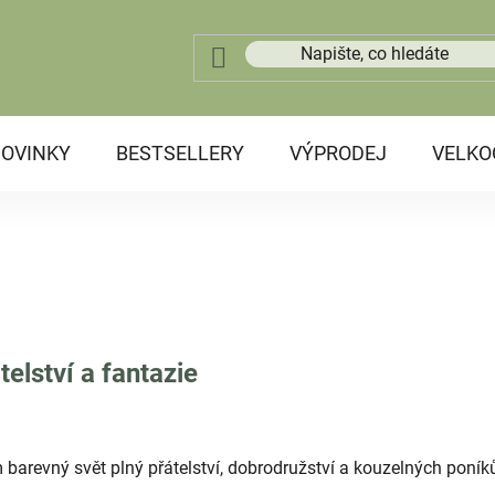
OVINKY
BESTSELLERY
VÝPRODEJ
VELK
elství a fantazie
em barevný svět plný přátelství, dobrodružství a kouzelných poník