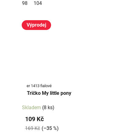
98
104
Výprodej
er 1413 fialové
Tričko My little pony
Skladem
(8 ks)
109 Kč
169 Kč
(–35 %)