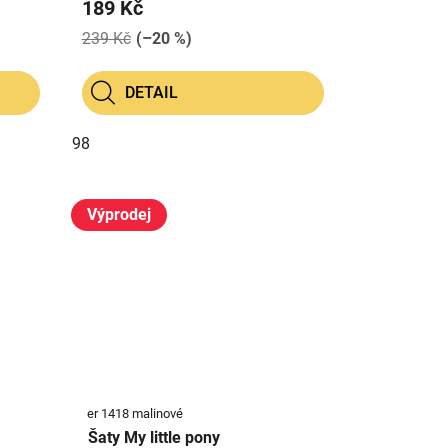
189 Kč
239 Kč
(–20 %)
DETAIL
98
Výprodej
er 1418 malinové
Šaty My little pony