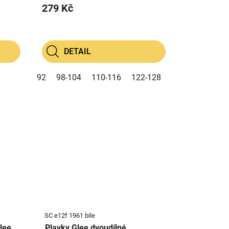
279 Kč
DETAIL
92
98-104
110-116
122-128
SC e12f 1961 bile
 Glee
Plavky Glee dvoudílné