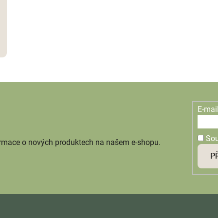
E-mai
So
ormace o nových produktech na našem e-shopu.
P