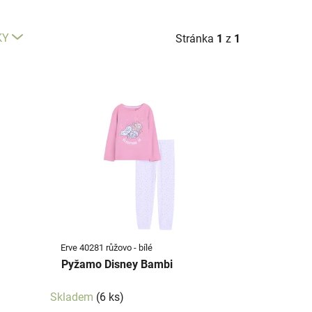
KY
Stránka
1
z
1
Erve 40281 růžovo - bílé
Pyžamo Disney Bambi
Skladem
(6 ks)