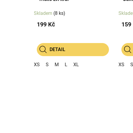
Skladem
(8 ks)
Sklad
199 Kč
159
DETAIL
XS
S
M
L
XL
XS