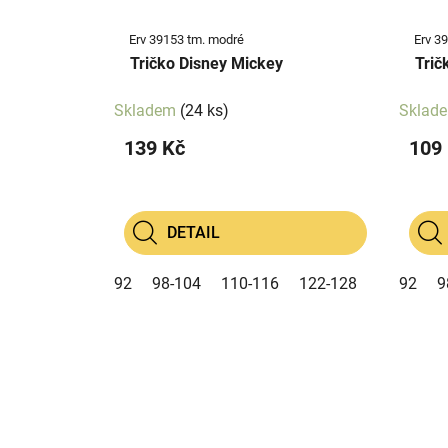
Erv 39153 tm. modré
Erv 3
Tričko Disney Mickey
Trič
Skladem
(24 ks)
Sklad
139 Kč
109
DETAIL
92
98-104
110-116
122-128
92
9