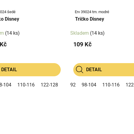
9024 šedé
Erv 39024 tm. modré
ko Disney
Tričko Disney
em
(14 ks)
Skladem
(14 ks)
 Kč
109 Kč
DETAIL
DETAIL
8-104
110-116
122-128
92
98-104
110-116
122