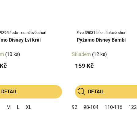
39395 šedo - oranžové short
Erve 39031 bílo - fialové short
mo Disney Lví král
Pyžamo Disney Bambi
em
(10 ks)
Skladem
(12 ks)
 Kč
159 Kč
DETAIL
DETAIL
S
M
L
XL
92
98-104
110-116
122
O
v