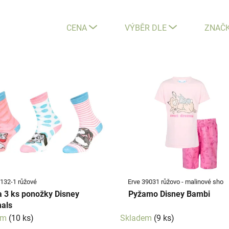
CENA
VÝBĚR DLE
ZNAČ
9132-1 růžové
Erve 39031 růžovo - malinové sho
 3 ks ponožky Disney
Pyžamo Disney Bambi
als
em
(10 ks)
Skladem
(9 ks)