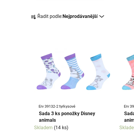
Ř
Řadit podle:
Nejprodávanější
a
z
e
V
n
ý
í
p
p
i
r
s
o
p
d
r
u
o
k
d
t
Erv 39132-2 tyrkysové
Erv 3
u
ů
Sada 3 ks ponožky Disney
Sada
k
animals
anim
t
Skladem
(14 ks)
Sklad
ů