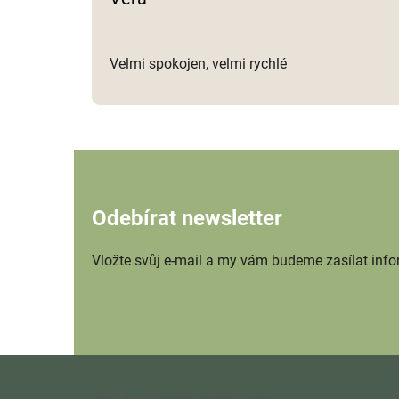
Velmi spokojen, velmi rychlé
Odebírat newsletter
Vložte svůj e-mail a my vám budeme zasílat inf
Z