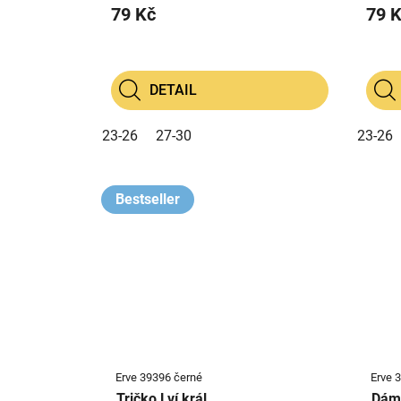
79 Kč
79 
DETAIL
23-26
27-30
23-26
Bestseller
Erve 39396 černé
Erve 3
Tričko Lví král
Dáms