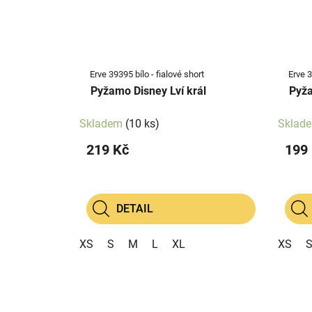
Erve 39395 bílo - fialové short
Erve 
Pyžamo Disney Lví král
Pyža
Skladem
(10 ks)
Sklad
219 Kč
199
DETAIL
XS
S
M
L
XL
XS