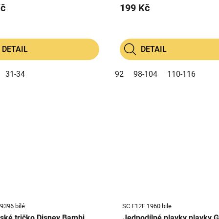
Kč
199 Kč
DETAIL
DETAIL
31-34
92
98-104
110-116
9396 bílé
SC E12F 1960 bile
ké tričko Disney Bambi
Jednodílné plavky plavky