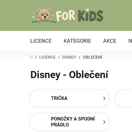
Přejít
na
obsah
LICENCE
KATEGORIE
AKCE
N
DOMŮ
/
LICENCE
/
DISNEY
/
OBLEČENÍ
Disney - Oblečení
TRIČKA
PONOŽKY A SPODNÍ
PRÁDLO