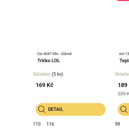
Cer 4047 bílo - růžové
em 13
Tričko LOL
Skladem
(5 ks)
Sklad
169 Kč
189
239 
DETAIL
110
116
98