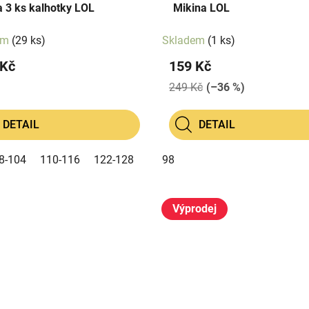
 3 ks kalhotky LOL
Mikina LOL
em
(29 ks)
Skladem
(1 ks)
 Kč
159 Kč
249 Kč
(–36 %)
DETAIL
DETAIL
8-104
110-116
122-128
98
Výprodej