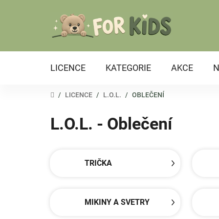
Přejít
na
obsah
LICENCE
KATEGORIE
AKCE
N
DOMŮ
/
LICENCE
/
L.O.L.
/
OBLEČENÍ
L.O.L. - Oblečení
TRIČKA
MIKINY A SVETRY