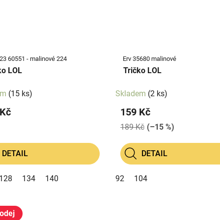
23 60551 - malinové 224
Erv 35680 malinové
ko LOL
Tričko LOL
em
(15 ks)
Skladem
(2 ks)
 Kč
159 Kč
189 Kč
(–15 %)
DETAIL
DETAIL
128
134
140
92
104
odej