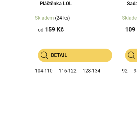
ů
Pláštěnka LOL
Sada
k
t
Skladem
(24 ks)
Sklad
ů
159 Kč
109
od
DETAIL
104-110
116-122
128-134
92
9