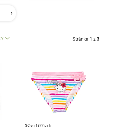
KY
Stránka
1
z
3
SC en 1877 pink