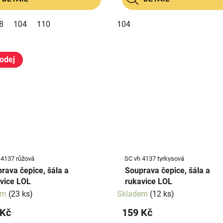
8
104
110
104
odej
 4137 růžová
SC vh 4137 tyrkysová
rava čepice, šála a
Souprava čepice, šála a
vice LOL
rukavice LOL
em
(23 ks)
Skladem
(12 ks)
 Kč
159 Kč