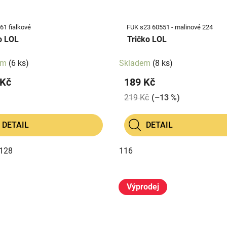
61 fialkové
FUK s23 60551 - malinové 224
o LOL
Tričko LOL
em
(6 ks)
Skladem
(8 ks)
 Kč
189 Kč
219 Kč
(–13 %)
DETAIL
DETAIL
128
116
Výprodej