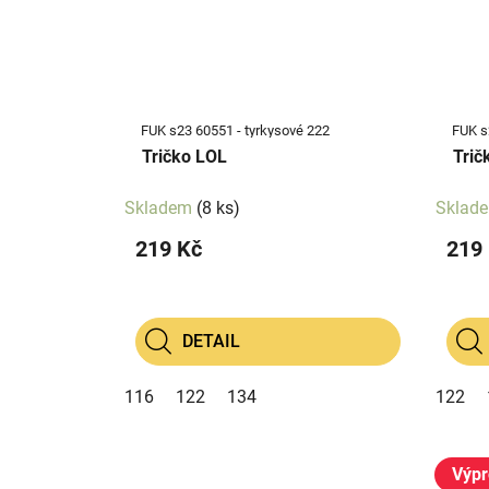
FUK s23 60551 - tyrkysové 222
FUK s
Tričko LOL
Trič
Skladem
(8 ks)
Sklad
219 Kč
219
DETAIL
116
122
134
122
Výpr