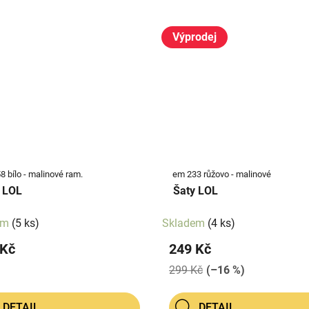
Výprodej
 bílo - malinové ram.
em 233 růžovo - malinové
 LOL
Šaty LOL
em
(5 ks)
Skladem
(4 ks)
 Kč
249 Kč
299 Kč
(–16 %)
DETAIL
DETAIL