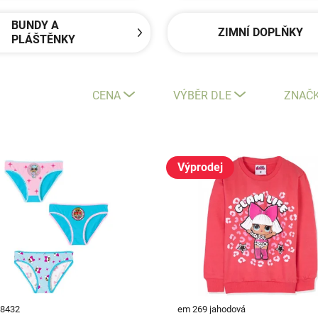
BUNDY A
ZIMNÍ DOPLŇKY
PLÁŠTĚNKY
CENA
VÝBĚR DLE
ZNAČ
Výprodej
38432
em 269 jahodová