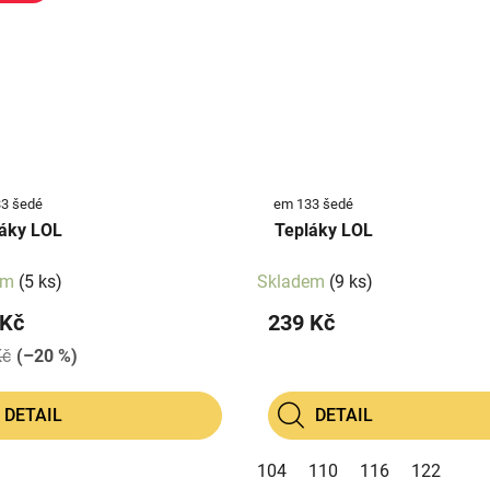
3 šedé
em 133 šedé
Tepláky LOL
Tepláky LOL
em
(5 ks)
Skladem
(9 ks)
 Kč
239 Kč
Kč
(–20 %)
DETAIL
DETAIL
104
110
116
122