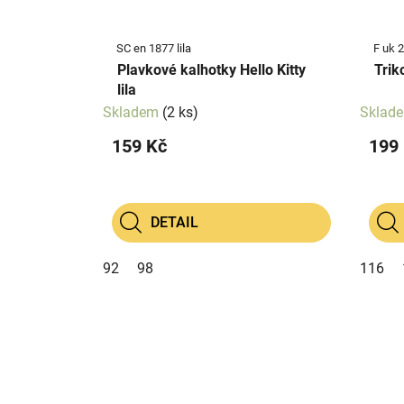
SC en 1877 lila
F uk 2
Plavkové kalhotky Hello Kitty
Trik
lila
Skladem
(2 ks)
Sklad
159 Kč
199
DETAIL
92
98
116