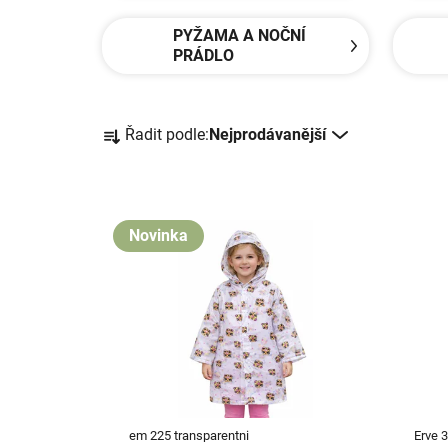
PYŽAMA A NOČNÍ
PRÁDLO
Ř
Řadit podle:
Nejprodávanější
a
z
e
V
n
ý
Novinka
í
p
p
i
r
s
o
p
d
r
u
o
k
d
t
em 225 transparentni
Erve 
u