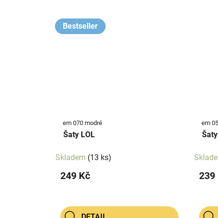
Bestseller
em 070 modré
em 058
Šaty LOL
Šaty
Skladem
(13 ks)
Sklad
249 Kč
239
DETAIL