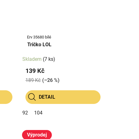
Erv 35680 bílé
Tričko LOL
Skladem
(7 ks)
139 Kč
189 Kč
(–26 %)
DETAIL
92
104
Výprodej