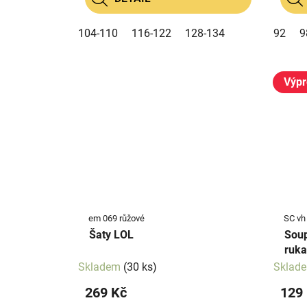
104-110
116-122
128-134
92
9
Výpr
em 069 růžové
SC vh
Šaty LOL
Soup
ruka
Skladem
(30 ks)
Sklad
269 Kč
129