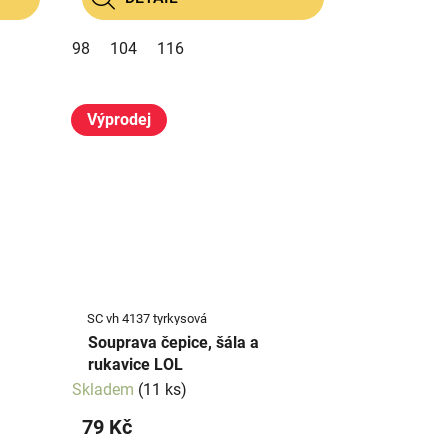
98
104
116
Výprodej
SC vh 4137 tyrkysová
Souprava čepice, šála a
rukavice LOL
Skladem
(11 ks)
79 Kč