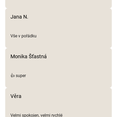
ý
p
i
Jana N.
s
u
Vše v pořádku
Monika Šťastná
👍 super
Věra
Velmi spokojen, velmi rychlé