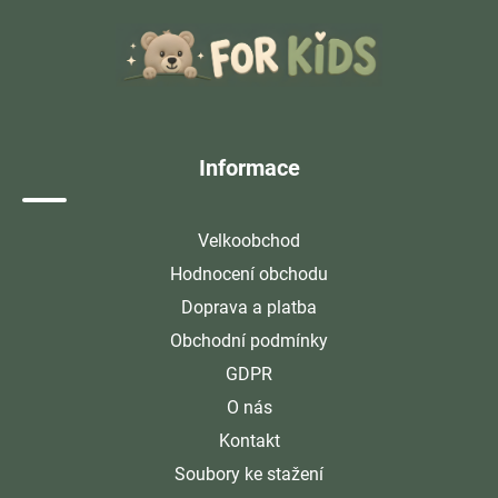
á
p
a
t
í
Informace
Velkoobchod
Hodnocení obchodu
Doprava a platba
Obchodní podmínky
GDPR
O nás
Kontakt
Soubory ke stažení