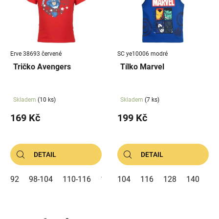
i
d
s
u
p
k
r
t
Erve 38693 červené
SC ye10006 modré
o
ů
Tričko Avengers
Tílko Marvel
d
u
k
Skladem
(10 ks)
Skladem
(7 ks)
t
169 Kč
199 Kč
ů
DETAIL
DETAIL
92
98-104
110-116
122-128
104
116
128
140