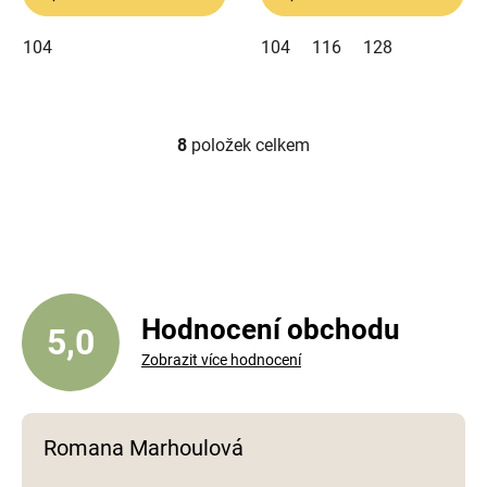
104
104
116
128
8
položek celkem
O
v
l
á
d
a
c
í
Hodnocení obchodu
5,0
p
Zobrazit více hodnocení
r
v
k
y
Romana Marhoulová
v