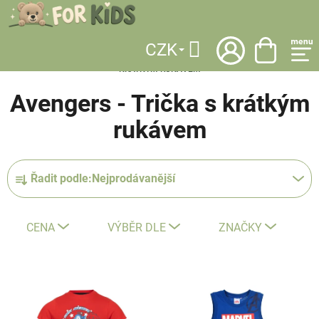
Přejít
na
obsah
CZK
DOMŮ
/
LICENCE
/
AVENGERS
/
OBLEČENÍ
/
TRIČKA
/
TRIČKA S
Hledat
KRÁTKÝM RUKÁVEM
Avengers - Trička s krátkým
rukávem
Ř
Řadit podle:
Nejprodávanější
a
z
e
CENA
VÝBĚR DLE
ZNAČKY
n
í
V
p
ý
r
p
o