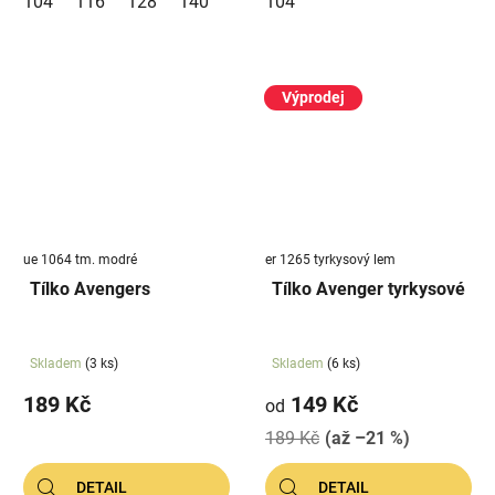
104
116
128
140
104
Výprodej
ue 1064 tm. modré
er 1265 tyrkysový lem
Tílko Avengers
Tílko Avenger tyrkysové
Skladem
(3 ks)
Skladem
(6 ks)
189 Kč
149 Kč
od
189 Kč
(až –21 %)
DETAIL
DETAIL