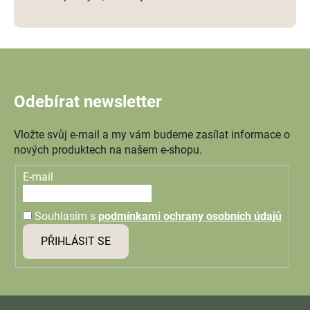
Odebírat newsletter
Vložte svůj e-mail a my vám budeme zasílat informace o
nových produktech na našem e-shopu.
E-mail
Souhlasím s
podmínkami ochrany osobních údajů
PŘIHLÁSIT SE
Z