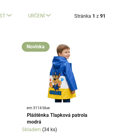
ST
URČENÍ
Stránka
1
z
91
Novinka
em 3114 blue
Pláštěnka Tlapková patrola
modrá
Skladem
(34 ks)