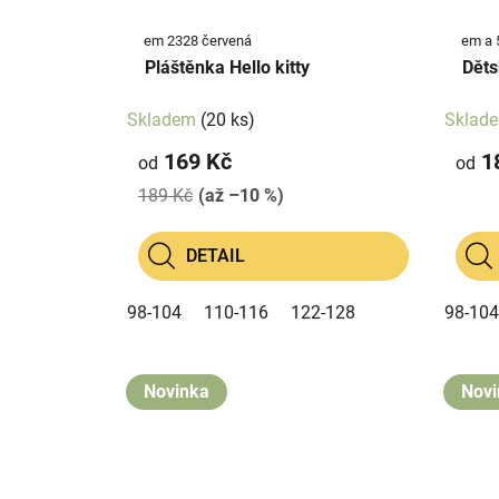
em 2328 červená
em a 
Pláštěnka Hello kitty
Děts
Skladem
(20 ks)
Sklad
169 Kč
1
od
od
189 Kč
(až –10 %)
DETAIL
98-104
110-116
122-128
98-104
Novinka
Novi