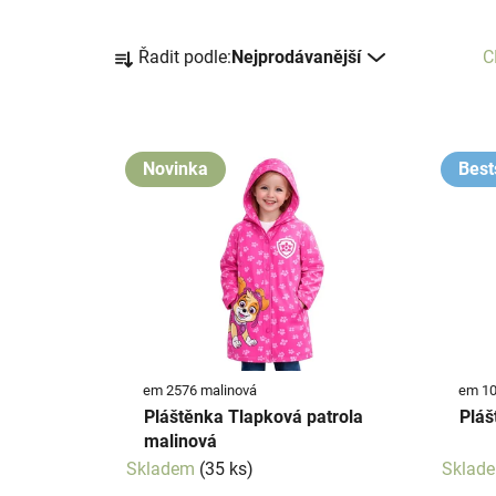
Ř
Řadit podle:
Nejprodávanější
C
a
z
e
V
n
ý
Novinka
Best
í
p
p
i
r
s
o
p
d
r
u
o
k
d
t
em 2576 malinová
em 10
u
ů
Pláštěnka Tlapková patrola
Pláš
k
malinová
t
Skladem
(35 ks)
Sklad
ů