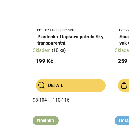
em 2851 transparentni
Cer 2
Pláštěnka Tlapková patrola Sky
Soup
transparentní
vak 
Skladem
(18 ks)
Sklad
199 Kč
259
DETAIL
98-104
110-116
Novinka
Best