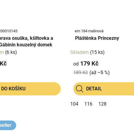
200010145
em 184 malinová
rava osuška, kšiltovka a
Pláštěnka Princezny
Gábinin kouzelný domek
em
(6 ks)
Skladem
(15 ks)
 Kč
179 Kč
od
189 Kč
(až –5 %)
DO KOŠÍKU
DETAIL
104
116
128
seller