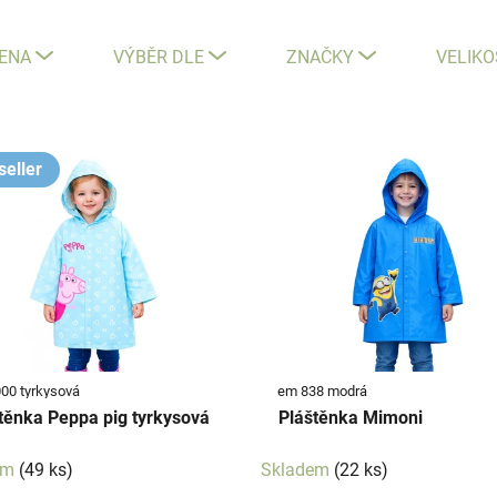
ENA
VÝBĚR DLE
ZNAČKY
VELIKO
seller
00 tyrkysová
em 838 modrá
těnka Peppa pig tyrkysová
Pláštěnka Mimoni
em
(49 ks)
Skladem
(22 ks)