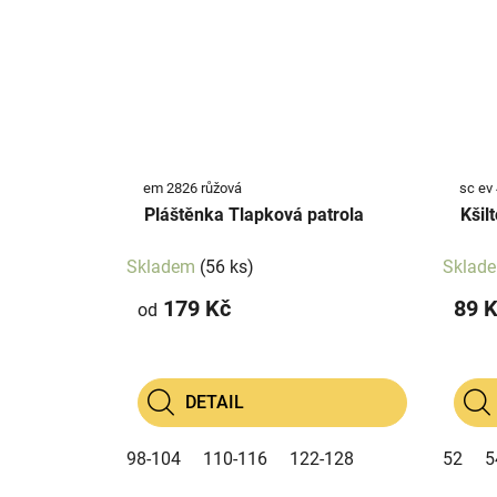
em 2826 růžová
sc ev
Pláštěnka Tlapková patrola
Skladem
(56 ks)
Sklad
179 Kč
89 
od
DETAIL
98-104
110-116
122-128
52
5