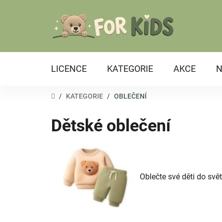
Přejít
na
obsah
LICENCE
KATEGORIE
AKCE
N
DOMŮ
/
KATEGORIE
/
OBLEČENÍ
Dětské oblečení
Oblečte své děti do svět