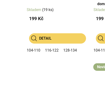
dome
Skladem
(19 ks)
Sklad
199 Kč
199
DETAIL
104-110
116-122
128-134
104-1
Novi