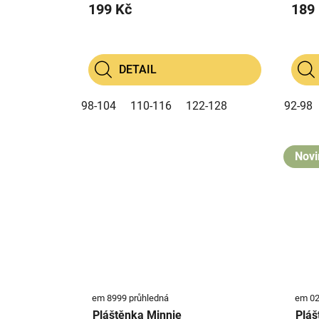
199 Kč
189
DETAIL
98-104
110-116
122-128
92-98
Novi
em 8999 průhledná
em 02
Pláštěnka Minnie
Pláš