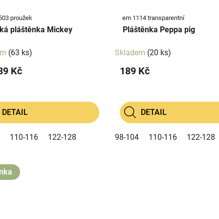
503 proužek
em 1114 transparentní
ká pláštěnka Mickey
Pláštěnka Peppa pig
em
(63 ks)
Skladem
(20 ks)
89 Kč
189 Kč
DETAIL
DETAIL
110-116
122-128
98-104
110-116
122-128
nka