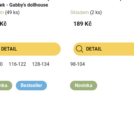
k - Gabby’s dollhouse
em
(49 ks)
Skladem
(2 ks)
 Kč
189 Kč
DETAIL
DETAIL
10
116-122
128-134
98-104
nka
Bestseller
Novinka