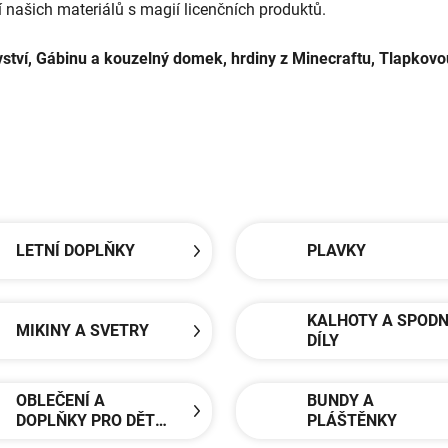
 našich materiálů s magií licenčních produktů.
vství, Gábinu a kouzelný domek, hrdiny z Minecraftu, Tlapkov
LETNÍ DOPLŇKY
PLAVKY
KALHOTY A SPODN
MIKINY A SVETRY
DÍLY
OBLEČENÍ A
BUNDY A
DOPLŇKY PRO DĚTI
PLÁŠTĚNKY
DO 2 LET