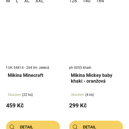
M
L
XL
XXL
128
140
164
f UK 54814 - 264 tm. zelená
ph 0055 khaki
Mikina Minecraft
Mikina Mickey baby
khaki - oranžová
Skladem
(22 ks)
Skladem
(4 ks)
459 Kč
299 Kč
DETAIL
DETAIL