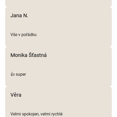
u
Jana N.
Vše v pořádku
Monika Šťastná
👍 super
Věra
Velmi spokojen, velmi rychlé