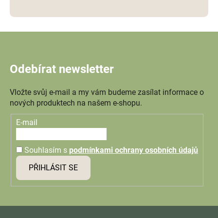
Odebírat newsletter
Vložte svůj e-mail a my vám budeme zasílat informace o
nových produktech na našem e-shopu.
E-mail
Souhlasím s
podmínkami ochrany osobních údajů
PŘIHLÁSIT SE
Z