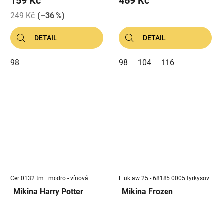
159 Kč
469 Kč
249 Kč
(–36 %)
DETAIL
DETAIL
98
98
104
116
Cer 0132 tm . modro - vínová
F uk aw 25 - 68185 0005 tyrkysov
Mikina Harry Potter
Mikina Frozen