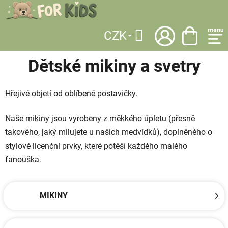
Přejít
na
obsah
CZK
DOMŮ
/
KATEGORIE
/
OBLEČENÍ
/
MIKINY A SVETRY
Hledat
Dětské mikiny a svetry
Hřejivé objetí od oblíbené postavičky.
Naše mikiny jsou vyrobeny z měkkého úpletu (přesně
takového, jaký milujete u našich medvídků), doplněného o
stylové licenční prvky, které potěší každého malého
fanouška.
MIKINY