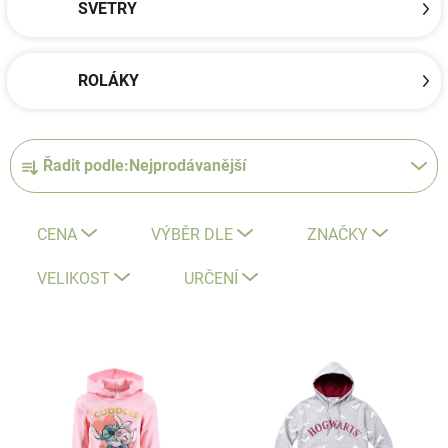
SVETRY
ROLÁKY
Ř
Řadit podle:
Nejprodávanější
a
z
e
CENA
VÝBĚR DLE
ZNAČKY
n
í
VELIKOST
URČENÍ
p
r
V
o
ý
d
p
u
i
k