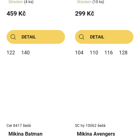
Skladem
(4 ks)
Skladem
(10 ks)
459 Kč
299 Kč
DETAIL
DETAIL
122
140
104
110
116
128
14
Cer 8417 šedá
SC hy 10062 šedá
Mikina Batman
Mikina Avengers