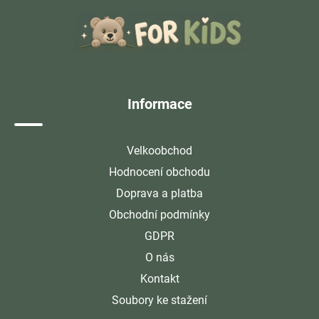
á
p
a
t
í
Informace
Velkoobchod
Hodnocení obchodu
Doprava a platba
Obchodní podmínky
GDPR
O nás
Kontakt
Soubory ke stažení