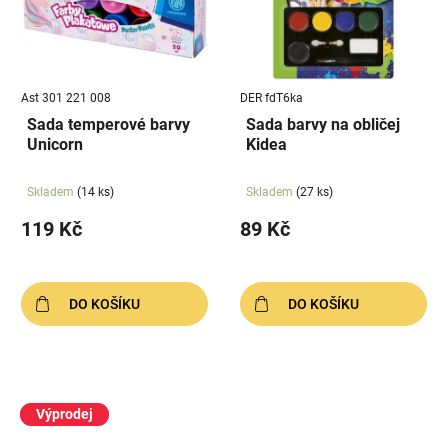
Ast 301 221 008
DER fdT6ka
Sada temperové barvy
Sada barvy na obličej
Unicorn
Kidea
Skladem
(14 ks)
Skladem
(27 ks)
119 Kč
89 Kč
DO KOŠÍKU
DO KOŠÍKU
Výprodej