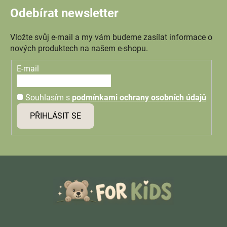
Odebírat newsletter
Vložte svůj e-mail a my vám budeme zasílat informace o
nových produktech na našem e-shopu.
E-mail
Souhlasím s
podmínkami ochrany osobních údajů
PŘIHLÁSIT SE
Z
á
p
a
t