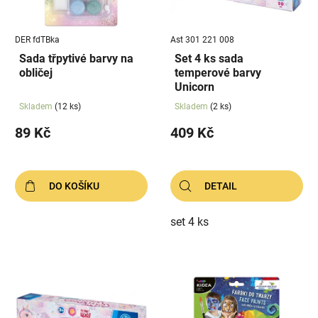
p
k
r
t
DER fdTBka
Ast 301 221 008
o
ů
Sada třpytivé barvy na
Set 4 ks sada
d
obličej
temperové barvy
u
Unicorn
k
Skladem
(12 ks)
Skladem
(2 ks)
t
89 Kč
409 Kč
ů
DO KOŠÍKU
DETAIL
set 4 ks