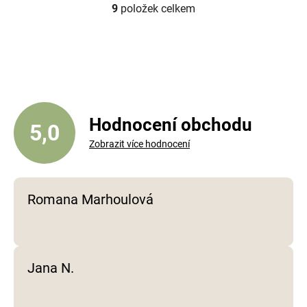
9
položek celkem
O
v
l
á
d
a
c
í
Hodnocení obchodu
5,0
p
Zobrazit více hodnocení
r
v
k
y
Romana Marhoulová
v
ý
p
i
Jana N.
s
u