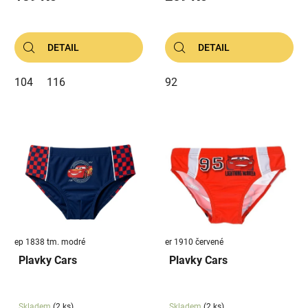
ů
DETAIL
DETAIL
104
116
92
ep 1838 tm. modré
er 1910 červené
Plavky Cars
Plavky Cars
Skladem
(2 ks)
Skladem
(2 ks)