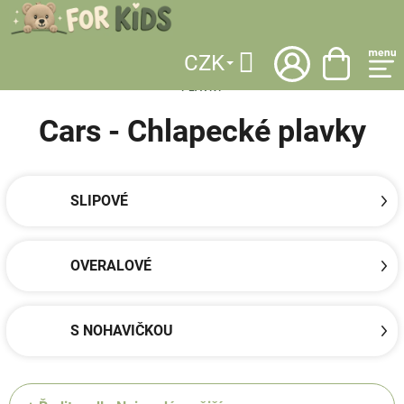
Přejít
na
obsah
CZK
DOMŮ
/
LICENCE
/
CARS
/
OBLEČENÍ
/
PLAVKY
/
CHLAPECKÉ
Hledat
PLAVKY
Cars - Chlapecké plavky
SLIPOVÉ
OVERALOVÉ
S NOHAVIČKOU
Ř