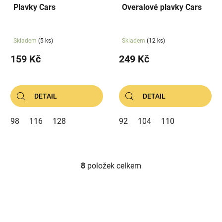
Plavky Cars
Overalové plavky Cars
Skladem
(5 ks)
Skladem
(12 ks)
159 Kč
249 Kč
DETAIL
DETAIL
98
116
128
92
104
110
8
položek celkem
O
v
l
á
d