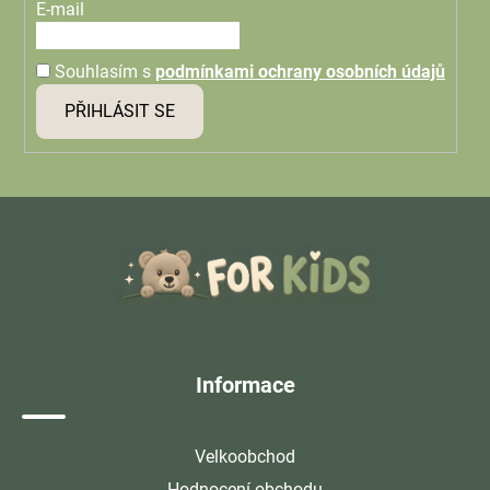
E-mail
Souhlasím s
podmínkami ochrany osobních údajů
PŘIHLÁSIT SE
Z
á
p
a
t
í
Informace
Velkoobchod
Hodnocení obchodu