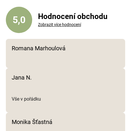
a
c
í
Hodnocení obchodu
5,0
p
Zobrazit více hodnocení
r
v
k
y
Romana Marhoulová
v
ý
p
i
Jana N.
s
u
Vše v pořádku
Monika Šťastná