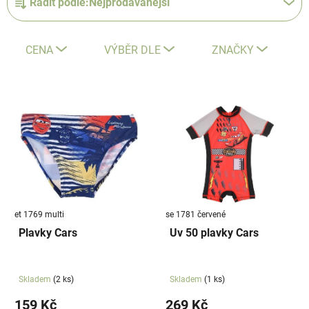
Řadit podle:
Nejprodávanější
a
z
e
CENA
VÝBĚR DLE
ZNAČKY
n
í
V
p
ý
r
p
o
i
d
s
u
p
k
r
t
et 1769 multi
se 1781 červené
o
ů
Plavky Cars
Uv 50 plavky Cars
d
u
k
Skladem
(2 ks)
Skladem
(1 ks)
t
159 Kč
269 Kč