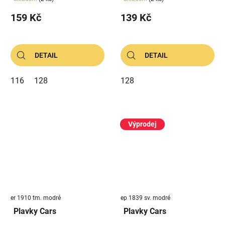
159 Kč
139 Kč
DETAIL
DETAIL
116
128
128
Výprodej
er 1910 tm. modré
ep 1839 sv. modré
Plavky Cars
Plavky Cars