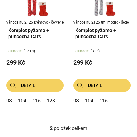
s
u
p
k
r
t
vánoce hu 2125 krémovo - červené
vánoce hu 2125 tm. modro - šedé
o
ů
Komplet pyžamo +
Komplet pyžamo +
d
punčocha Cars
punčocha Cars
u
k
Skladem
(12 ks)
Skladem
(3 ks)
t
299 Kč
299 Kč
ů
DETAIL
DETAIL
98
104
116
128
98
104
116
2
položek celkem
O