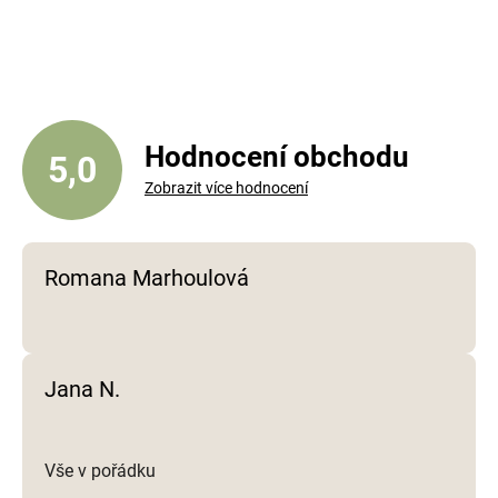
v
l
á
d
a
c
í
Hodnocení obchodu
5,0
p
Zobrazit více hodnocení
r
v
k
y
Romana Marhoulová
v
ý
p
i
Jana N.
s
u
Vše v pořádku