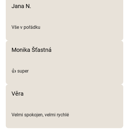
i
Jana N.
s
u
Vše v pořádku
Monika Šťastná
👍 super
Věra
Velmi spokojen, velmi rychlé