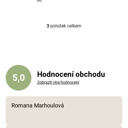
98
3
položek celkem
O
v
l
á
d
a
c
í
Hodnocení obchodu
5,0
p
Zobrazit více hodnocení
r
v
k
y
Romana Marhoulová
v
ý
p