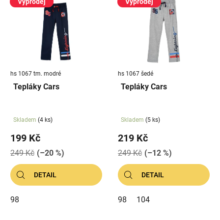
ý
Výprodej
Výprodej
r
p
o
i
d
s
u
p
k
r
t
hs 1067 tm. modré
hs 1067 šedé
o
ů
Tepláky Cars
Tepláky Cars
d
u
k
Skladem
(4 ks)
Skladem
(5 ks)
t
199 Kč
219 Kč
ů
249 Kč
(–20 %)
249 Kč
(–12 %)
DETAIL
DETAIL
98
98
104