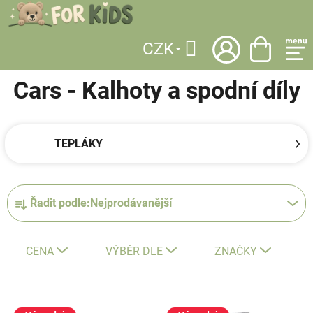
Přejít
na
obsah
CZK
DOMŮ
/
LICENCE
/
CARS
/
OBLEČENÍ
/
KALHOTY A SPODNÍ DÍLY
Hledat
Cars - Kalhoty a spodní díly
TEPLÁKY
Ř
Řadit podle:
Nejprodávanější
a
z
e
CENA
VÝBĚR DLE
ZNAČKY
n
í
V
p