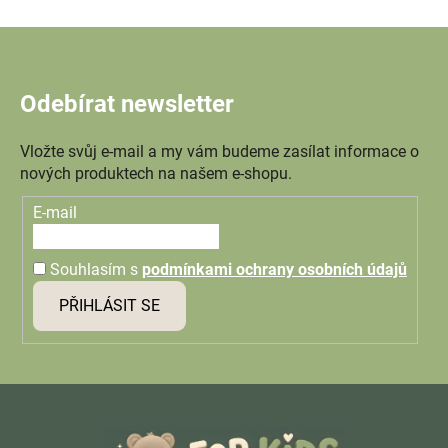
Odebírat newsletter
Vložte svůj e-mail a my vám budeme zasílat informace o
nových produktech na našem e-shopu.
E-mail
Souhlasím s
podmínkami ochrany osobních údajů
PŘIHLÁSIT SE
Z
á