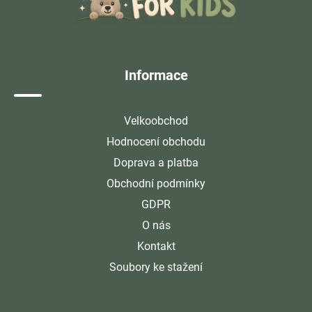
p
a
t
í
Informace
Velkoobchod
Hodnocení obchodu
Doprava a platba
Obchodní podmínky
GDPR
O nás
Kontakt
Soubory ke stažení