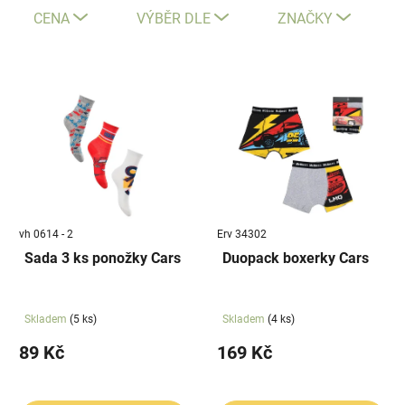
e
CENA
VÝBĚR DLE
ZNAČKY
n
í
V
p
ý
r
p
o
i
d
s
u
p
k
r
t
vh 0614 - 2
Erv 34302
o
ů
Sada 3 ks ponožky Cars
Duopack boxerky Cars
d
u
k
Skladem
(5 ks)
Skladem
(4 ks)
t
89 Kč
169 Kč
ů