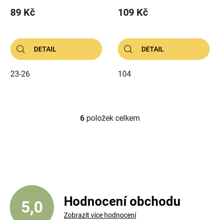
89 Kč
109 Kč
DETAIL
DETAIL
23-26
104
6
položek celkem
O
v
l
á
d
a
c
í
Hodnocení obchodu
5,0
p
Zobrazit více hodnocení