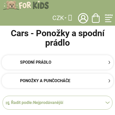
Přejít
na
obsah
CZK
DOMŮ
/
LICENCE
/
CARS
/
OBLEČENÍ
/
PONOŽKY A SPODNÍ PRÁDLO
Hledat
Cars - Ponožky a spodní
prádlo
SPODNÍ PRÁDLO
PONOŽKY A PUNČOCHÁČE
Ř
Řadit podle:
Nejprodávanější
a
z