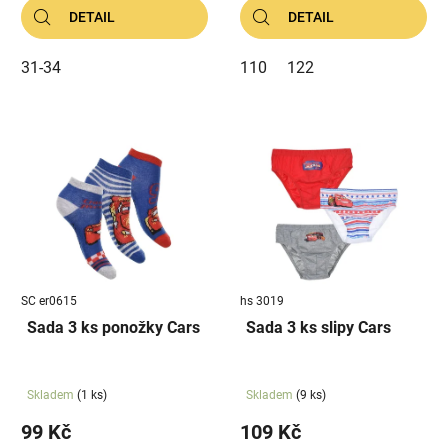
DETAIL
DETAIL
31-34
110
122
SC er0615
hs 3019
Sada 3 ks ponožky Cars
Sada 3 ks slipy Cars
Skladem
(1 ks)
Skladem
(9 ks)
99 Kč
109 Kč