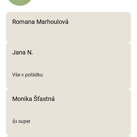
r
v
k
y
Romana Marhoulová
v
ý
p
i
Jana N.
s
u
Vše v pořádku
Monika Šťastná
👍 super