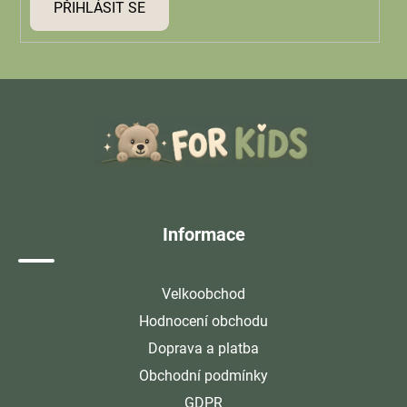
PŘIHLÁSIT SE
Z
á
p
a
t
í
Informace
Velkoobchod
Hodnocení obchodu
Doprava a platba
Obchodní podmínky
GDPR