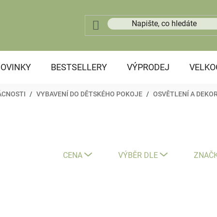
OVINKY
BESTSELLERY
VÝPRODEJ
VELK
ÁCNOSTI
/
VYBAVENÍ DO DĚTSKÉHO POKOJE
/
OSVĚTLENÍ A DEKO
CENA
VÝBĚR DLE
ZNAČ