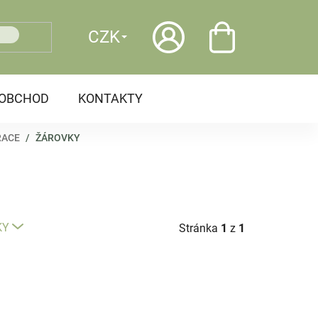
CZK
OOBCHOD
KONTAKTY
RACE
/
ŽÁROVKY
KY
Stránka
1
z
1