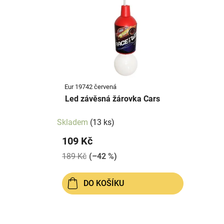
p
p
i
r
s
o
p
d
r
u
o
k
d
t
Eur 19742 červená
u
ů
Led závěsná žárovka Cars
k
t
Skladem
(13 ks)
ů
109 Kč
189 Kč
(–42 %)
DO KOŠÍKU