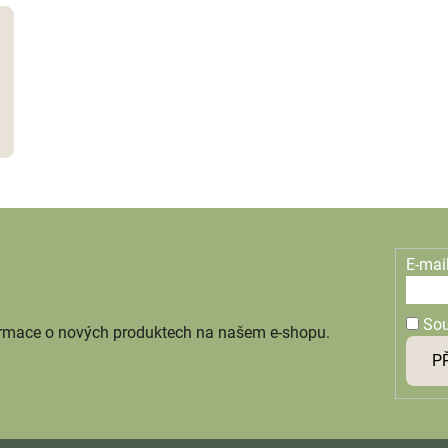
E-mai
So
ormace o nových produktech na našem e-shopu.
P