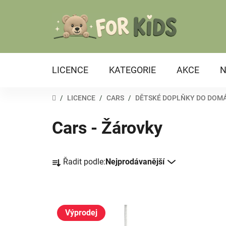
Přejít
na
obsah
LICENCE
KATEGORIE
AKCE
N
DOMŮ
/
LICENCE
/
CARS
/
DĚTSKÉ DOPLŇKY DO DOM
Cars - Žárovky
Ř
Řadit podle:
Nejprodávanější
a
z
e
V
n
ý
Výprodej
í