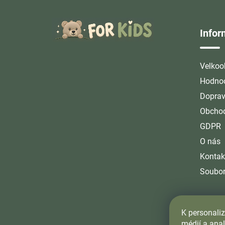
Z
á
Info
p
a
t
Velkoo
í
Hodnoc
Doprav
Obchod
GDPR
O nás
Kontak
Soubor
K personaliz
médií a ana