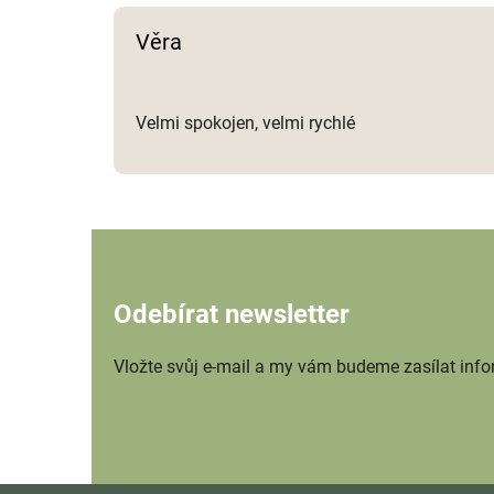
Věra
Velmi spokojen, velmi rychlé
Odebírat newsletter
Vložte svůj e-mail a my vám budeme zasílat inf