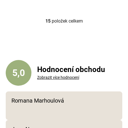
15
položek celkem
O
v
l
á
d
a
c
í
Hodnocení obchodu
5,0
p
Zobrazit více hodnocení
r
v
k
y
Romana Marhoulová
v
ý
p
i