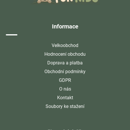
a
t
í
Informace
Velkoobchod
Hodnocení obchodu
Doprava a platba
Obchodní podmínky
GDPR
O nás
Kontakt
Soubory ke stažení