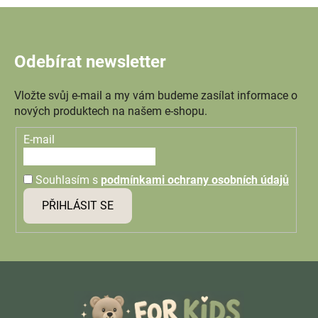
Odebírat newsletter
Vložte svůj e-mail a my vám budeme zasílat informace o
nových produktech na našem e-shopu.
E-mail
Souhlasím s
podmínkami ochrany osobních údajů
PŘIHLÁSIT SE
Z
á
p