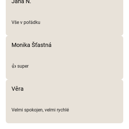
Jana N.
s
u
Vše v pořádku
Monika Šťastná
👍 super
Věra
Velmi spokojen, velmi rychlé