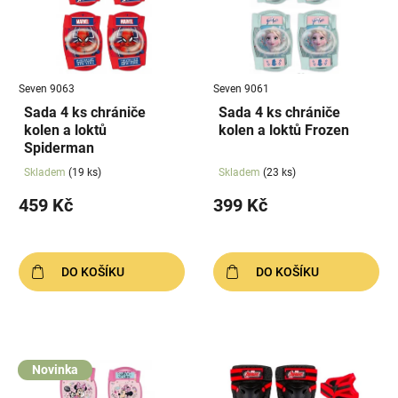
i
k
s
t
p
ů
r
Seven 9063
Seven 9061
o
Sada 4 ks chrániče
Sada 4 ks chrániče
d
kolen a loktů
kolen a loktů Frozen
u
Spiderman
k
Skladem
(19 ks)
Skladem
(23 ks)
t
459 Kč
399 Kč
ů
DO KOŠÍKU
DO KOŠÍKU
Novinka