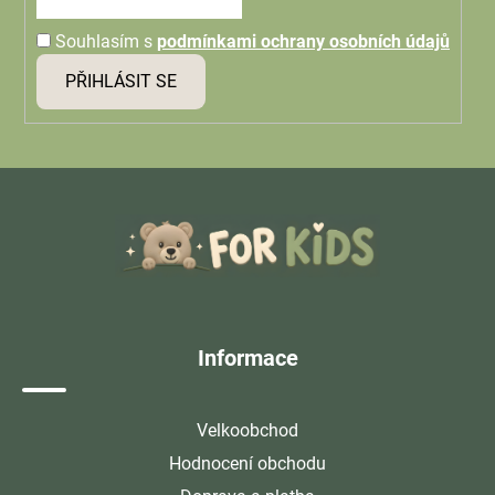
Souhlasím s
podmínkami ochrany osobních údajů
PŘIHLÁSIT SE
Z
á
p
a
t
í
Informace
Velkoobchod
Hodnocení obchodu