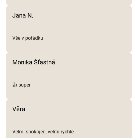
p
i
Jana N.
s
u
Vše v pořádku
Monika Šťastná
👍 super
Věra
Velmi spokojen, velmi rychlé