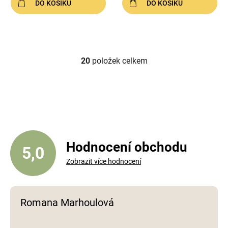
DO KOŠÍKU
DO KOŠÍKU
20
položek celkem
O
v
l
á
d
a
c
í
Hodnocení obchodu
5,0
p
Zobrazit více hodnocení
r
v
k
y
Romana Marhoulová
v
ý