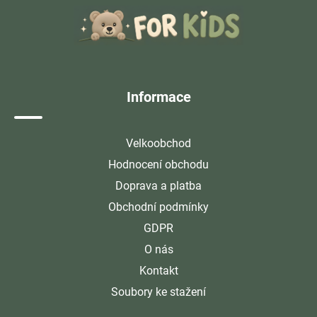
á
p
a
t
í
Informace
Velkoobchod
Hodnocení obchodu
Doprava a platba
Obchodní podmínky
GDPR
O nás
Kontakt
Soubory ke stažení