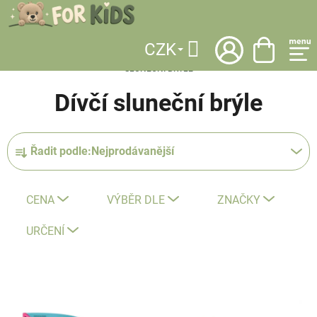
Přejít
na
obsah
CZK
DOMŮ
/
KATEGORIE
/
DOPLŇKY
/
SLUNEČNÍ OCHRANA
/
DÍVČÍ
Hledat
SLUNEČNÍ BRÝLE
Dívčí sluneční brýle
Ř
Řadit podle:
Nejprodávanější
a
z
e
CENA
VÝBĚR DLE
ZNAČKY
n
í
URČENÍ
p
r
V
o
ý
d