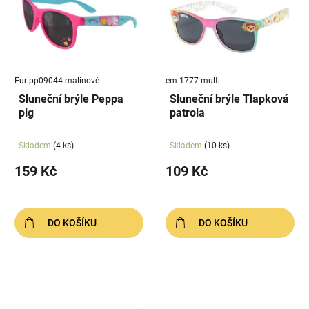
p
u
i
k
s
t
p
ů
r
Eur pp09044 malinové
em 1777 multi
o
Sluneční brýle Peppa
Sluneční brýle Tlapková
d
pig
patrola
u
k
Skladem
(4 ks)
Skladem
(10 ks)
t
159 Kč
109 Kč
ů
DO KOŠÍKU
DO KOŠÍKU