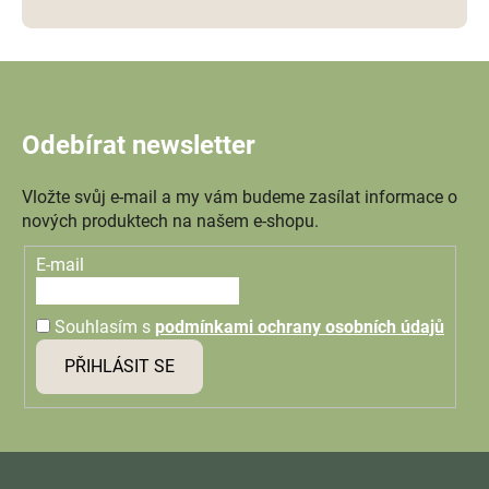
Odebírat newsletter
Vložte svůj e-mail a my vám budeme zasílat informace o
nových produktech na našem e-shopu.
E-mail
Souhlasím s
podmínkami ochrany osobních údajů
PŘIHLÁSIT SE
Z