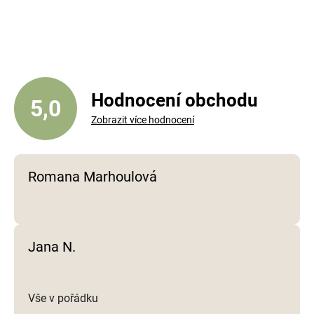
v
l
á
d
a
c
í
Hodnocení obchodu
5,0
p
Zobrazit více hodnocení
r
v
k
y
Romana Marhoulová
v
ý
p
i
Jana N.
s
u
Vše v pořádku