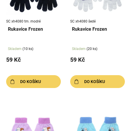
s
u
p
k
r
t
SC xh4080 tm. modré
SC xh4080 šedé
o
ů
Rukavice Frozen
Rukavice Frozen
d
u
k
Skladem
(10 ks)
Skladem
(20 ks)
t
59 Kč
59 Kč
ů
DO KOŠÍKU
DO KOŠÍKU