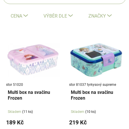
z
e
CENA
VÝBĚR DLE
ZNAČKY
n
í
V
p
ý
r
p
o
i
d
s
u
p
k
r
t
stor 51020
stor 81037 tyrkysový supreme
o
ů
Multi box na svačinu
Multi box na svačinu
d
Frozen
Frozen
u
k
Skladem
(11 ks)
Skladem
(10 ks)
t
189 Kč
219 Kč
ů