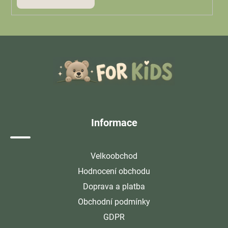
Z
á
p
a
t
í
Informace
Velkoobchod
Hodnocení obchodu
Doprava a platba
Obchodní podmínky
GDPR