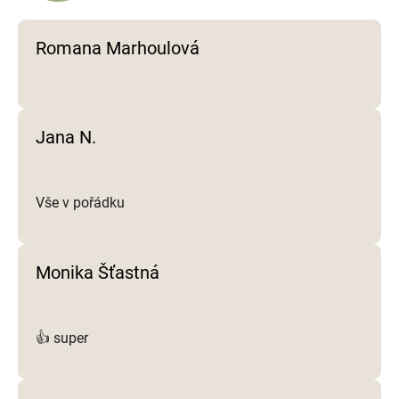
v
k
y
Romana Marhoulová
v
ý
p
i
Jana N.
s
u
Vše v pořádku
Monika Šťastná
👍 super