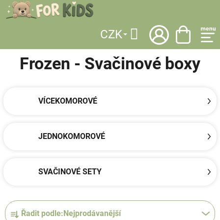
Přejít
na
obsah
CZK
DOMŮ
/
LICENCE
/
FROZEN
/
ŠKOLNÍ POTŘEBY
/
SVAČINOVÉ BOXY
Hledat
Frozen - Svačinové boxy
VÍCEKOMOROVÉ
JEDNOKOMOROVÉ
SVAČINOVÉ SETY
Ř
Řadit podle:
Nejprodávanější
a