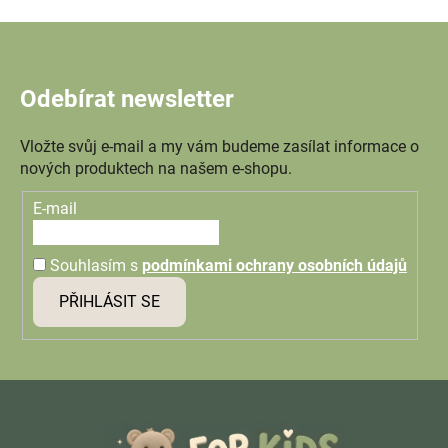
Odebírat newsletter
Vložte svůj e-mail a my vám budeme zasílat informace o
nových produktech na našem e-shopu.
E-mail
Souhlasím s
podmínkami ochrany osobních údajů
PŘIHLÁSIT SE
Z
á
p