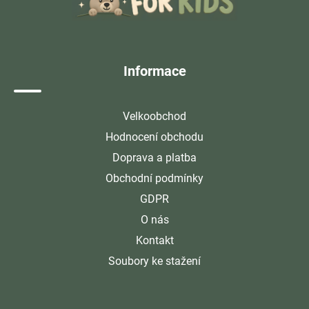
a
t
í
Informace
Velkoobchod
Hodnocení obchodu
Doprava a platba
Obchodní podmínky
GDPR
O nás
Kontakt
Soubory ke stažení