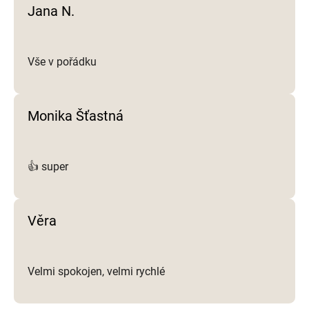
Jana N.
s
u
Vše v pořádku
Monika Šťastná
👍 super
Věra
Velmi spokojen, velmi rychlé