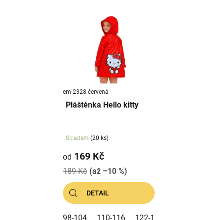
V
p
ý
r
p
o
i
d
s
u
p
k
r
t
em 2328 červená
o
ů
Pláštěnka Hello kitty
d
u
k
Skladem
(20 ks)
t
169 Kč
od
ů
189 Kč
(až –10 %)
DETAIL
98-104
110-116
122-128