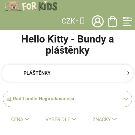
Přejít
na
obsah
CZK
DOMŮ
/
LICENCE
/
HELLO KITTY
/
OBLEČENÍ
/
BUNDY A PLÁŠTĚNKY
Hledat
Hello Kitty - Bundy a
pláštěnky
PLÁŠTĚNKY
Ř
Řadit podle:
Nejprodávanější
a
z
e
CENA
VÝBĚR DLE
ZNAČKY
n
í