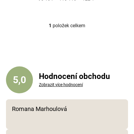
1
položek celkem
O
v
l
á
d
a
c
í
Hodnocení obchodu
5,0
p
Zobrazit více hodnocení
r
v
k
y
Romana Marhoulová
v
ý
p
i