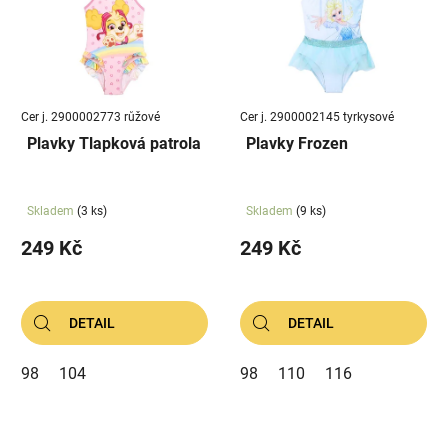
p
u
i
k
s
t
p
ů
r
Cer j. 2900002773 růžové
Cer j. 2900002145 tyrkysové
o
Plavky Tlapková patrola
Plavky Frozen
d
u
k
Skladem
(3 ks)
Skladem
(9 ks)
t
249 Kč
249 Kč
ů
DETAIL
DETAIL
98
104
98
110
116