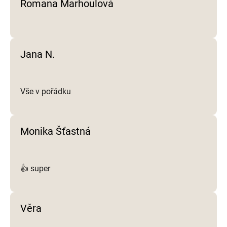
Romana Marhoulová
i
s
u
Jana N.
Vše v pořádku
Monika Šťastná
👍 super
Věra