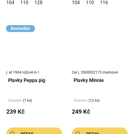
104
110
128
104
110
116
Bestseller
j. et 1904 růžové m l
Cer j. 2900002173 malinové
Plavky Peppa pig
Plavky Minnie
Skladem
(1 ks)
Skladem
(12 ks)
239 Kč
249 Kč
DETAIL
DETAIL