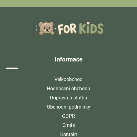
Z
á
p
a
t
í
Informace
Velkoobchod
Hodnocení obchodu
Doprava a platba
Obchodní podmínky
GDPR
O nás
Kontakt