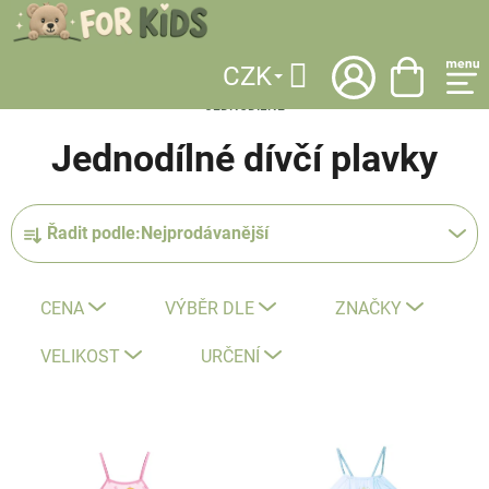
Přejít
na
obsah
CZK
DOMŮ
/
KATEGORIE
/
OBLEČENÍ
/
PLAVKY
/
DÍVČÍ PLAVKY
/
Hledat
JEDNODÍLNÉ
Jednodílné dívčí plavky
Ř
Řadit podle:
Nejprodávanější
a
z
e
CENA
VÝBĚR DLE
ZNAČKY
n
í
VELIKOST
URČENÍ
p
r
V
o
ý
d