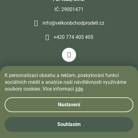
IČ: 29001471
info@velkoobchodprodeti.cz
+420 774 405 405
K personalizaci obsahu a reklam, poskytování funkcí
sociálních médií a analýze naší návštěvnosti využíváme
soubory cookies. Více informací
zde
.
Nastavení
Vytvořil Shoptet
&
PekneWeby
Souhlasím
Copyright 2026
FOR KIDS
. Všechna práva vyhrazena.
Upravit
nastavení cookies