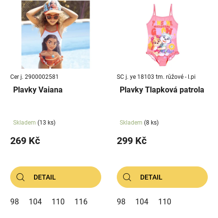
Cer j. 2900002581
SC j. ye 18103 tm. růžové - l.pi
Plavky Vaiana
Plavky Tlapková patrola
Skladem
(13 ks)
Skladem
(8 ks)
269 Kč
299 Kč
DETAIL
DETAIL
98
104
110
116
98
104
110