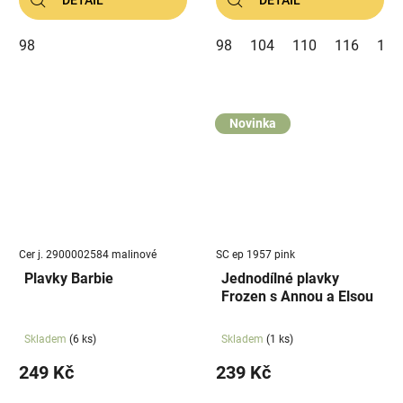
98
98
104
110
116
122
Novinka
Cer j. 2900002584 malinové
SC ep 1957 pink
Plavky Barbie
Jednodílné plavky
Frozen s Annou a Elsou
Skladem
(6 ks)
Skladem
(1 ks)
249 Kč
239 Kč