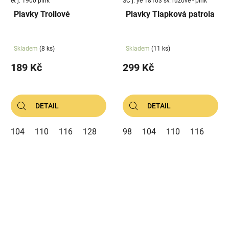
et j. 1900 pink
SC j. ye 18103 sv. růžové - pink
Plavky Trollové
Plavky Tlapková patrola
Skladem
(8 ks)
Skladem
(11 ks)
189 Kč
299 Kč
DETAIL
DETAIL
104
110
116
128
98
104
110
116