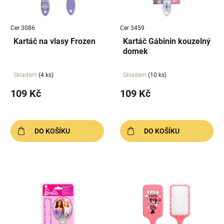
p
k
r
t
Cer 3086
Cer 3459
o
ů
Kartáč na vlasy Frozen
Kartáč Gábinin kouzelný
d
domek
u
k
Skladem
(4 ks)
Skladem
(10 ks)
t
109 Kč
109 Kč
ů
DO KOŠÍKU
DO KOŠÍKU