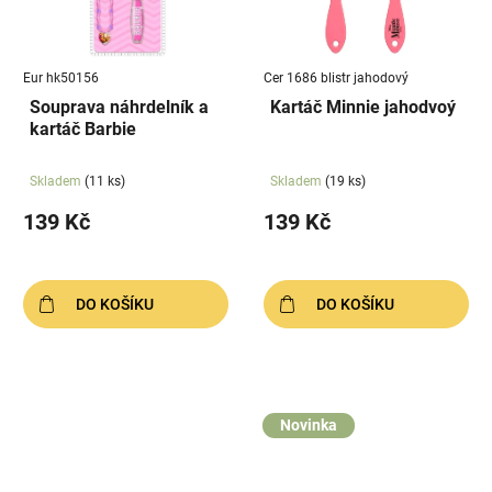
Eur hk50156
Cer 1686 blistr jahodový
Souprava náhrdelník a
Kartáč Minnie jahodvoý
kartáč Barbie
Skladem
(11 ks)
Skladem
(19 ks)
139 Kč
139 Kč
DO KOŠÍKU
DO KOŠÍKU
Novinka