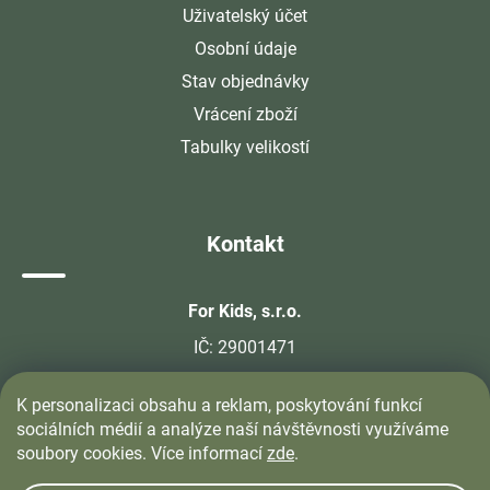
Uživatelský účet
Osobní údaje
Stav objednávky
Vrácení zboží
Tabulky velikostí
Kontakt
For Kids, s.r.o.
IČ: 29001471
info@velkoobchodprodeti.cz
K personalizaci obsahu a reklam, poskytování funkcí
sociálních médií a analýze naší návštěvnosti využíváme
+420 774 405 405
soubory cookies. Více informací
zde
.