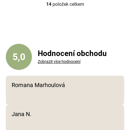
14
položek celkem
O
v
l
á
d
a
c
í
Hodnocení obchodu
5,0
p
Zobrazit více hodnocení
r
v
k
y
Romana Marhoulová
v
ý
p
i
Jana N.
s
u