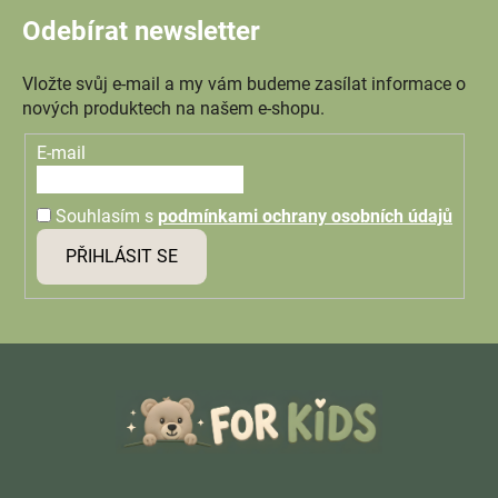
Odebírat newsletter
Vložte svůj e-mail a my vám budeme zasílat informace o
nových produktech na našem e-shopu.
E-mail
Souhlasím s
podmínkami ochrany osobních údajů
PŘIHLÁSIT SE
Z
á
p
a
t