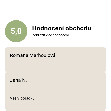
á
d
a
c
í
Hodnocení obchodu
5,0
p
Zobrazit více hodnocení
r
v
k
y
Romana Marhoulová
v
ý
p
i
Jana N.
s
u
Vše v pořádku