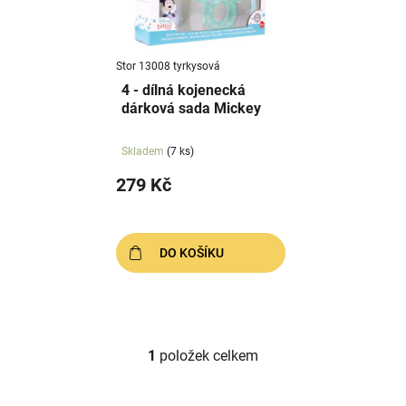
s
u
p
k
r
t
Stor 13008 tyrkysová
o
ů
4 - dílná kojenecká
d
dárková sada Mickey
u
k
Skladem
(7 ks)
t
279 Kč
ů
DO KOŠÍKU
1
položek celkem
O
v
l