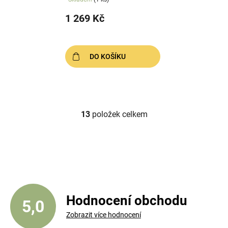
1 269 Kč
DO KOŠÍKU
13
položek celkem
O
v
l
á
d
a
c
í
Hodnocení obchodu
5,0
p
Zobrazit více hodnocení
r