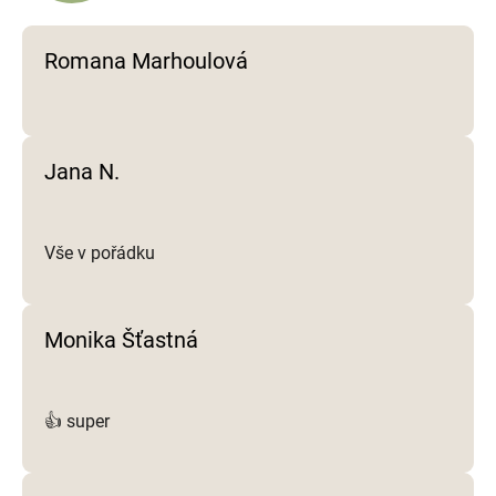
v
k
y
Romana Marhoulová
v
ý
p
i
Jana N.
s
u
Vše v pořádku
Monika Šťastná
👍 super