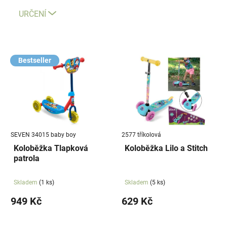
n
í
URČENÍ
p
r
V
o
ý
Bestseller
d
p
u
i
k
s
t
p
ů
r
SEVEN 34015 baby boy
2577 tříkolová
o
Koloběžka Tlapková
Koloběžka Lilo a Stitch
d
patrola
u
k
Skladem
(1 ks)
Skladem
(5 ks)
t
949 Kč
629 Kč
ů