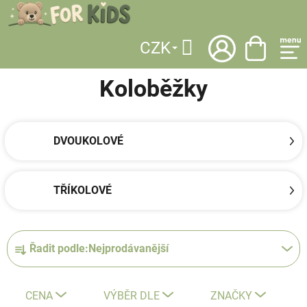
Přejít
na
obsah
CZK
DOMŮ
/
KATEGORIE
/
SPORT
/
ODRÁŽEDLA A KOLOBĚŽKY
/
KOLOBĚŽKY
Hledat
Koloběžky
DVOUKOLOVÉ
TŘÍKOLOVÉ
Ř
Řadit podle:
Nejprodávanější
a
z
e
CENA
VÝBĚR DLE
ZNAČKY