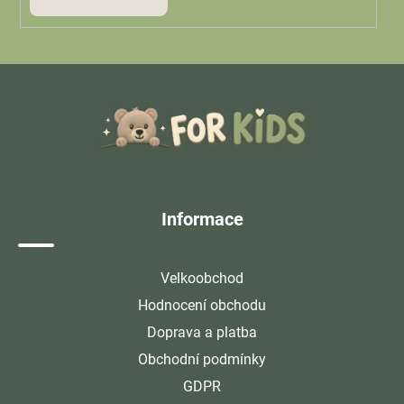
Z
á
p
a
t
í
Informace
Velkoobchod
Hodnocení obchodu
Doprava a platba
Obchodní podmínky
GDPR