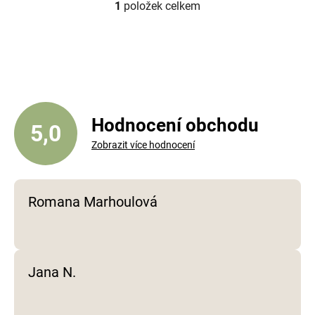
1
položek celkem
O
v
l
á
d
a
c
í
Hodnocení obchodu
5,0
p
Zobrazit více hodnocení
r
v
k
y
Romana Marhoulová
v
ý
p
i
Jana N.
s
u