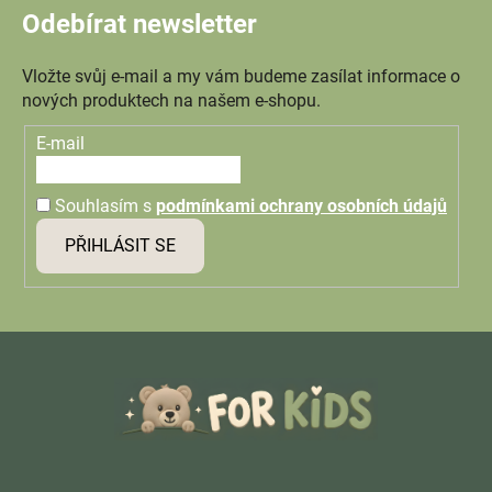
Odebírat newsletter
Vložte svůj e-mail a my vám budeme zasílat informace o
nových produktech na našem e-shopu.
E-mail
Souhlasím s
podmínkami ochrany osobních údajů
PŘIHLÁSIT SE
Z
á
p
a
t
í