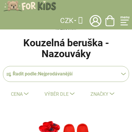
Přejít
na
obsah
CZK
DOMŮ
/
LICENCE
/
KOUZELNÁ BERUŠKA
/
DĚTSKÁ OBUV
/
LETNÍ
/
Hledat
NAZOUVÁKY
Kouzelná beruška -
Nazouváky
Ř
Řadit podle:
Nejprodávanější
a
z
e
CENA
VÝBĚR DLE
ZNAČKY
n
í
V
p
ý
r
p
o