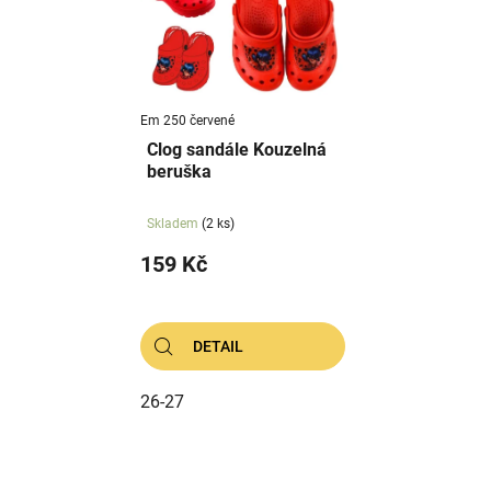
i
d
s
u
p
k
r
t
Em 250 červené
o
ů
Clog sandále Kouzelná
d
beruška
u
k
Skladem
(2 ks)
t
159 Kč
ů
DETAIL
26-27