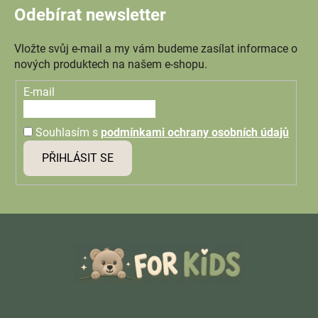
Odebírat newsletter
Vložte svůj e-mail a my vám budeme zasílat informace o
nových produktech na našem e-shopu.
E-mail
Souhlasím s
podmínkami ochrany osobních údajů
PŘIHLÁSIT SE
Z
á
p
a
t
í