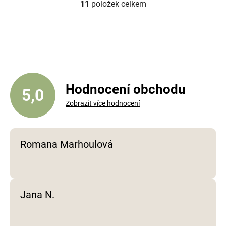
11
položek celkem
O
v
l
á
d
a
c
í
Hodnocení obchodu
5,0
p
Zobrazit více hodnocení
r
v
k
y
Romana Marhoulová
v
ý
p
i
Jana N.
s
u