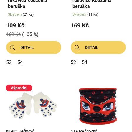
rukavice Kouzelná
rukavice Kouzelná
u
beruška
beruška
k
Skladem
(21 ks)
Skladem
(11 ks)
t
109 Kč
169 Kč
ů
169 Kč
(–35 %)
DETAIL
DETAIL
52
54
52
54
Výprodej
hu 4025 krémové
hu 4024 červený