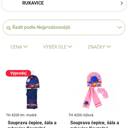
RUKAVICE
Ř
Řadit podle:
Nejprodávanější
a
z
e
CENA
VÝBĚR DLE
ZNAČKY
n
í
V
p
ý
Výprodej
r
p
o
i
d
s
u
p
k
r
t
TH 4200 tm. modrá
TH 4200 růžová
o
ů
Souprava čepice, šála a
Souprava čepice, šála a
d