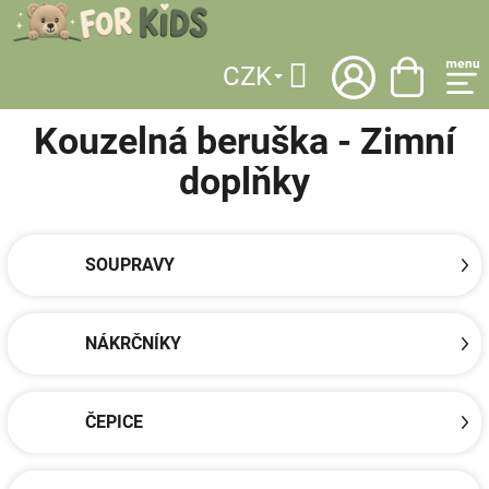
Přejít
na
obsah
CZK
DOMŮ
/
LICENCE
/
KOUZELNÁ BERUŠKA
/
OBLEČENÍ
/
ZIMNÍ DOPLŇKY
Hledat
Kouzelná beruška - Zimní
doplňky
SOUPRAVY
NÁKRČNÍKY
ČEPICE