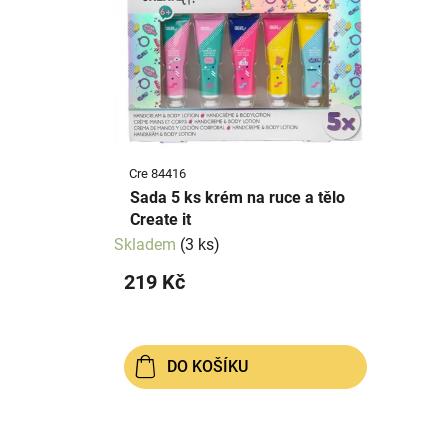
p
p
i
r
s
o
p
d
r
u
o
k
d
t
Cre 84416
u
ů
Sada 5 ks krém na ruce a tělo
k
Create it
t
Skladem
(3 ks)
ů
219 Kč
DO KOŠÍKU