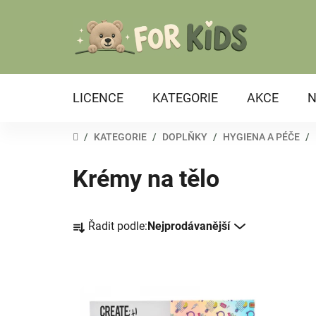
Přejít
na
obsah
LICENCE
KATEGORIE
AKCE
N
DOMŮ
/
KATEGORIE
/
DOPLŇKY
/
HYGIENA A PÉČE
/
Krémy na tělo
Ř
Řadit podle:
Nejprodávanější
a
z
e
V
n
ý
í