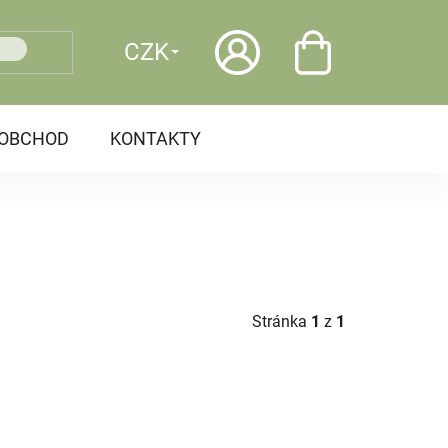
CZK
OOBCHOD
KONTAKTY
Stránka
1
z
1