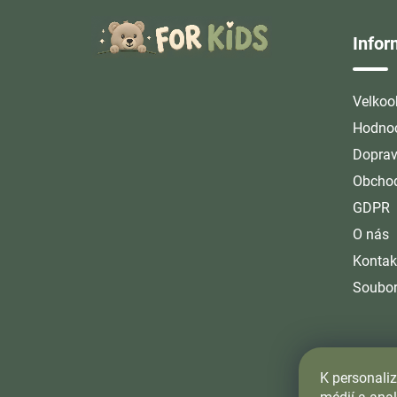
Z
á
Info
p
a
t
Velkoo
í
Hodnoc
Doprav
Obchod
GDPR
O nás
Kontak
Soubor
K personaliz