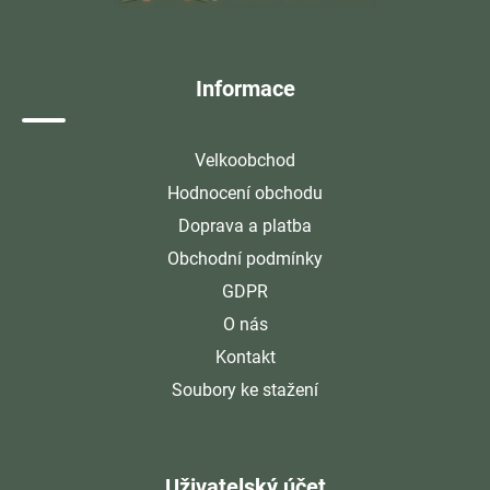
t
í
Informace
Velkoobchod
Hodnocení obchodu
Doprava a platba
Obchodní podmínky
GDPR
O nás
Kontakt
Soubory ke stažení
Uživatelský účet