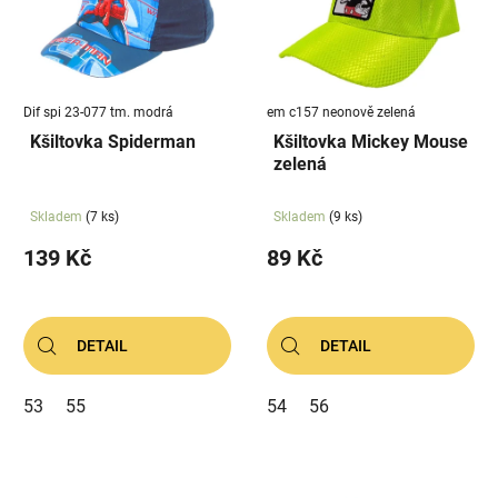
Dif spi 23-077 tm. modrá
em c157 neonově zelená
Kšiltovka Spiderman
Kšiltovka Mickey Mouse
zelená
Skladem
(7 ks)
Skladem
(9 ks)
139 Kč
89 Kč
DETAIL
DETAIL
53
55
54
56