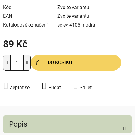
Kód:
Zvolte variantu
EAN
Zvolte variantu
Katalogové označení
sc ev 4105 modrá
89 Kč
Měrná cena:
DO KOŠÍKU
Zeptat se
Hlídat
Sdílet
Popis