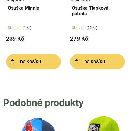
SC ep 4369
SC ye 18243
Osuška Minnie
Osuška Tlapková
patrola
Skladem
(1 ks)
Skladem
(22 ks)
239 Kč
279 Kč
DO KOŠÍKU
DO KOŠÍKU
Podobné produkty