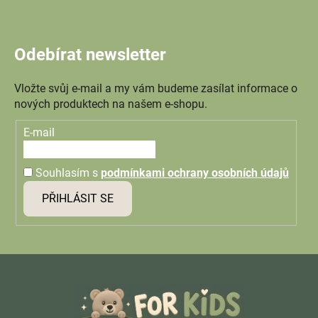
Odebírat newsletter
Vložte svůj e-mail a my vám budeme zasílat informace o
nových produktech na našem e-shopu.
E-mail
Souhlasím s
podmínkami ochrany osobních údajů
PŘIHLÁSIT SE
Z
á
p
a