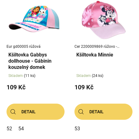
Eur gd00005 růžová
Cer 2200009869 růžovo -
malinová
Kšiltovka Gabbys
Kšiltovka Minnie
dollhouse - Gábinin
kouzelný domek
Skladem
(11 ks)
Skladem
(24 ks)
109 Kč
109 Kč
DETAIL
DETAIL
52
54
53