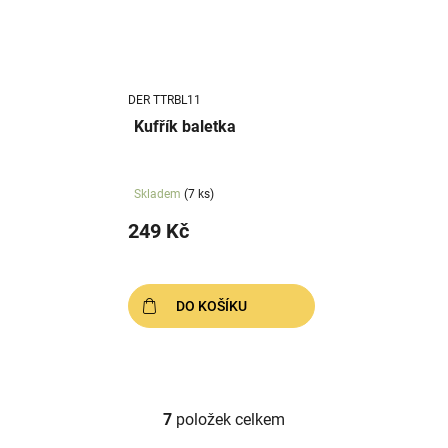
DER TTRBL11
Kufřík baletka
Skladem
(7 ks)
249 Kč
DO KOŠÍKU
7
položek celkem
O