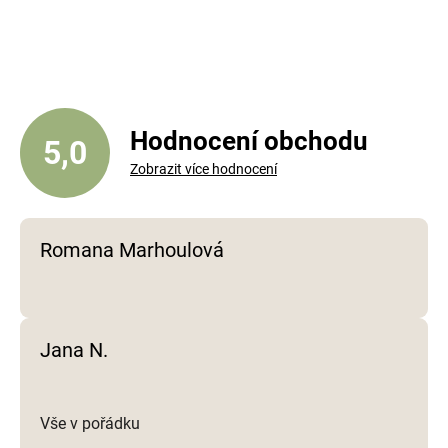
v
l
á
d
a
c
í
Hodnocení obchodu
5,0
p
Zobrazit více hodnocení
r
v
k
y
Romana Marhoulová
v
ý
p
i
Jana N.
s
u
Vše v pořádku