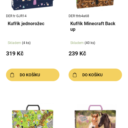
p
k
r
t
DER tr GJR14
DER ttrb4a68
o
ů
Kufřík jednorožec
Kufřík Minecraft Back
d
up
u
k
Skladem
(4 ks)
Skladem
(40 ks)
t
319 Kč
239 Kč
ů
DO KOŠÍKU
DO KOŠÍKU