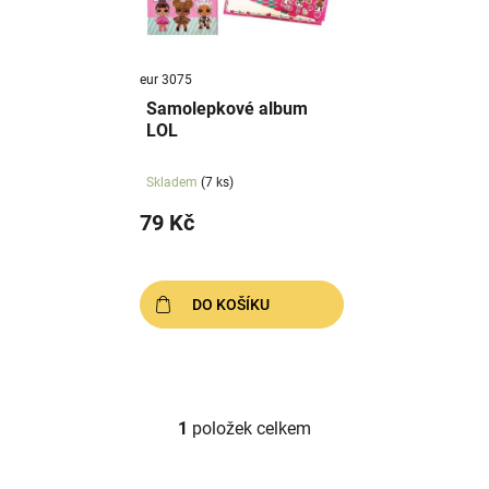
s
u
p
k
r
t
eur 3075
o
ů
Samolepkové album
d
LOL
u
k
Skladem
(7 ks)
t
79 Kč
ů
DO KOŠÍKU
1
položek celkem
O
v
l