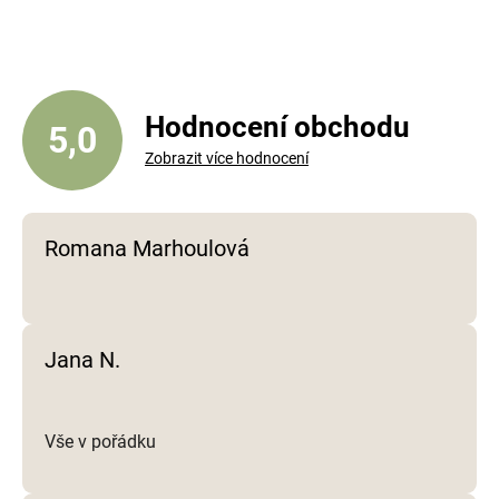
á
d
a
c
í
Hodnocení obchodu
5,0
p
Zobrazit více hodnocení
r
v
k
y
Romana Marhoulová
v
ý
p
i
Jana N.
s
u
Vše v pořádku