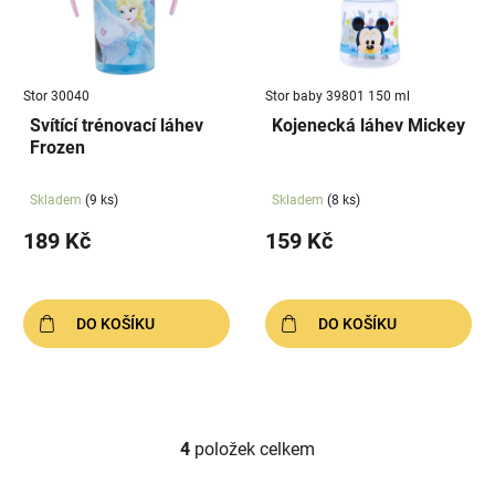
Stor 30040
Stor baby 39801 150 ml
Svítící trénovací láhev
Kojenecká láhev Mickey
Frozen
Skladem
(9 ks)
Skladem
(8 ks)
189 Kč
159 Kč
DO KOŠÍKU
DO KOŠÍKU
4
položek celkem
O
v