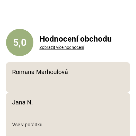
l
á
d
a
c
í
Hodnocení obchodu
5,0
p
Zobrazit více hodnocení
r
v
k
y
Romana Marhoulová
v
ý
p
i
Jana N.
s
u
Vše v pořádku