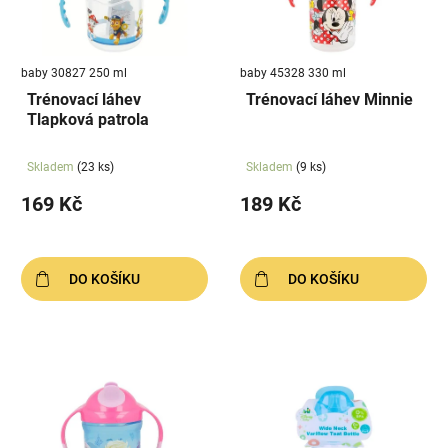
s
u
p
k
r
t
baby 30827 250 ml
baby 45328 330 ml
o
ů
Trénovací láhev
Trénovací láhev Minnie
d
Tlapková patrola
u
k
Skladem
(23 ks)
Skladem
(9 ks)
t
169 Kč
189 Kč
ů
DO KOŠÍKU
DO KOŠÍKU