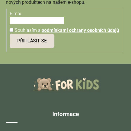
nových produktech na našem e-shopu.
E-mail
Souhlasím s
podmínkami ochrany osobních údajů
PŘIHLÁSIT SE
Z
á
p
a
t
í
Informace