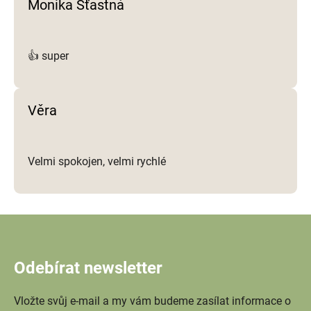
Monika Šťastná
👍 super
Věra
Velmi spokojen, velmi rychlé
Odebírat newsletter
Vložte svůj e-mail a my vám budeme zasílat informace o