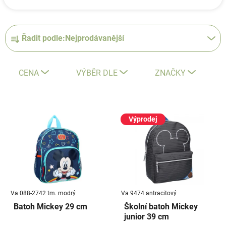
Ř
Řadit podle:
Nejprodávanější
a
z
e
CENA
VÝBĚR DLE
ZNAČKY
n
í
V
p
ý
Výprodej
r
p
o
i
d
s
u
p
k
r
t
Va 088-2742 tm. modrý
Va 9474 antracitový
o
ů
Batoh Mickey 29 cm
Školní batoh Mickey
d
junior 39 cm