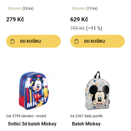
u
k
Skladem
(24 ks)
Skladem
(13 ks)
t
279 Kč
629 Kč
ů
709 Kč
(–11 %)
DO KOŠÍKU
DO KOŠÍKU
Cer 3799 červeno - modrý
Va 2367 šedý puntík
Svítící 3d batoh Mickey
Batoh Mickey