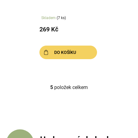
Skladem
(7 ks)
269 Kč
DO KOŠÍKU
5
položek celkem
O
v
l
á
d
a
c
í