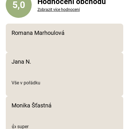
Hodnocení obchodu
5,0
p
Zobrazit více hodnocení
r
v
k
y
Romana Marhoulová
v
ý
p
i
Jana N.
s
u
Vše v pořádku
Monika Šťastná
👍 super