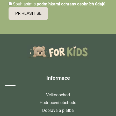
Souhlasím s
podmínkami ochrany osobních údajů
PŘIHLÁSIT SE
Z
á
p
a
t
í
Informace
Velkoobchod
Hodnocení obchodu
Doprava a platba